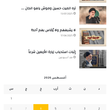
تره الميت حسين وموش ياهو الجان ….
13/07/2025
لا يشبههم ولا يُقاس بهم أحد!!
17/04/2025
إثبات استحباب زيارة الأربعين شرعاً
منذ أسبوعين
أغسطس 2026
د
ن
ث
أرب
خ
ج
س
1
8
7
6
5
4
3
2