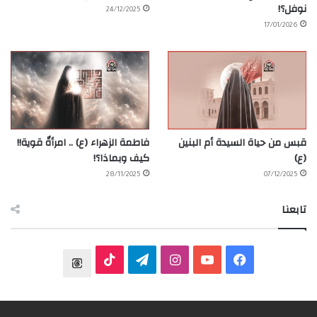
نوفل؟!
24/12/2025
17/01/2026
قبس من حياة السيدة أم البنين
فاطمة الزهراء (ع) .. امرأةٌ قوية!!
(ع)
كيف وبماذا؟!
28/11/2025
07/12/2025
تابعنا
ف
ي
ا
ت
T
ي
و
ن
ي
T
h
س
ت
س
ل
i