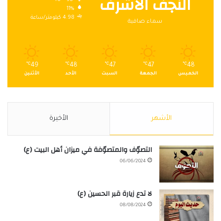
النجف الاشرف
11%
4.98 كيلومتر/ساعة
سماء صافية
℃
49
℃
48
℃
47
℃
47
℃
48
الخميس
الجمعة
السبت
الأحد
الأثنين
الأشهر
الأخيرة
التصوّف والمتصوّفة في ميزان أهل البيت (ع)
06/06/2024
لا تدع زيارة قبر الحسين (ع)
08/08/2024