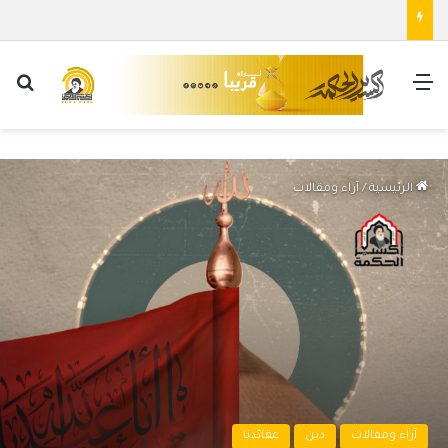
القائمة
بح
الرئيسية
/
آراء ومقالات
آراء ومقالات
دين
عقائدنا