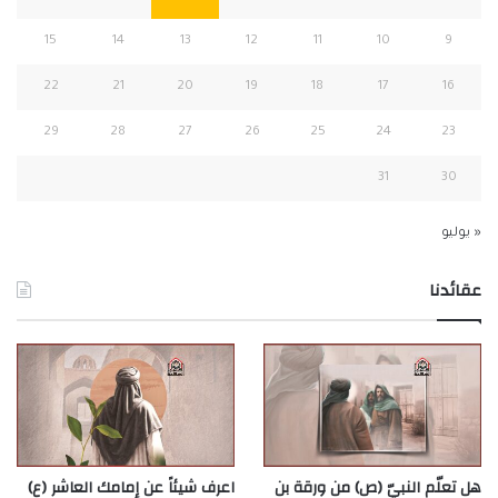
15
14
13
12
11
10
9
22
21
20
19
18
17
16
29
28
27
26
25
24
23
31
30
« يوليو
عقائدنا
هل تعلّم النبيّ (ص) من ورقة بن
اعرف شيئاً عن إمامك العاشر (ع)