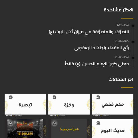
r
الاكثر مشاهدة
ب
ي
ت
ق
k
e
و
و
ق
ر
T
a
06/06/2024
التصوّف والمتصوّفة في ميزان أهل البيت (ع)
ك
ب
ر
ا
o
d
25/02/2025
رأي الفقهاء باجتهاد اليعقوبي
ا
م
k
s
03/08/2024
م
معنى كون الإمام الحسين (ع) فاتحاً
اخر المقالات