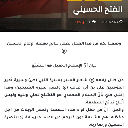
الفتح الحسيني
1٬115
0
25/07/2024
وضعنا لكم في هذا العمل بعض نتائج نهضة الإمام الحسين
(ع)
بيان أنّ الإسلام الأصيل هو التشيّع
من خلال رفعه (ع) شعار السير بسيرة النبي (ص) وسيرة أمير
المؤمنين علي بن أبي طالب (ع) وليس سيرة الشيخين، وهذا
إعلان جليّ بأنّ الإسلام المحمدي هو التشيّع لعلي وبنيه وليس
اتّباع نتائج السقيفة.
والحق : إنّ من حَمَل لواء هذه النهضة وتحمل الويلات من أجل
حفظها هم الشيعة دون غيرهم من المسلمين، ففازوا بنصرة
الحسين ورضا ربه.