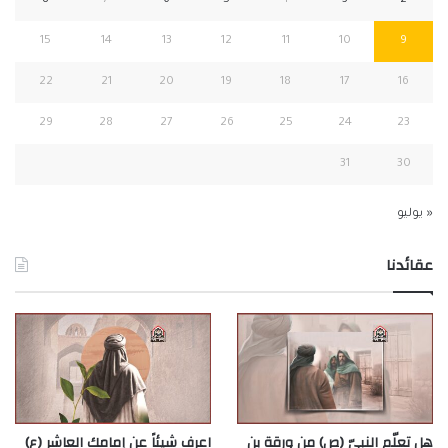
8
7
6
5
4
3
2
15
14
13
12
11
10
9
22
21
20
19
18
17
16
29
28
27
26
25
24
23
31
30
« يوليو
عقائدنا
هل تعلّم النبيّ (ص) من ورقة بن
اعرف شيئاً عن إمامك العاشر (ع)