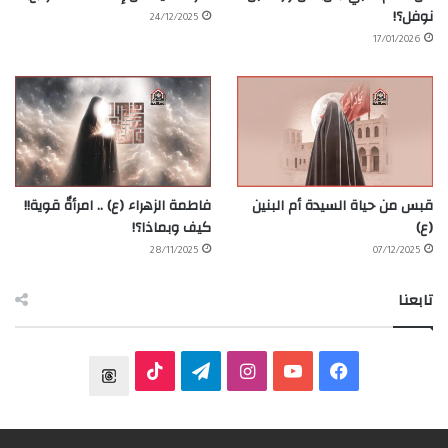
نوفل؟!
24/12/2025
17/01/2026
قبس من حياة السيدة أم البنين
فاطمة الزهراء (ع) .. امرأةٌ قوية!!
(ع)
كيف وبماذا؟!
28/11/2025
07/12/2025
تابعنا
ف
ي
ا
ت
T
ي
و
ن
ي
T
h