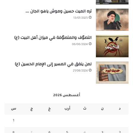
تره الميت حسين وموش ياهو الجان ….
13/07/2025
التصوّف والمتصوّفة في ميزان أهل البيت (ع)
06/06/2024
لمن ينفق في المسير إلى الإمام الحسين (ع)
21/08/2024
أغسطس 2026
د
ن
ث
أرب
خ
ج
س
1