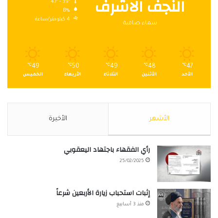
النجف الاشرف
47º - 39º
8%
4 كيلومتر/ساعة
سماء صافية
℃
49
℃
50
℃
49
℃
48
℃
47
الأحد
الأثنين
الثلاثاء
الأربعاء
الخميس
الأشهر
الأخيرة
رأي الفقهاء باجتهاد اليعقوبي
25/02/2025
إثبات استحباب زيارة الأربعين شرعاً
منذ 3 أسابيع