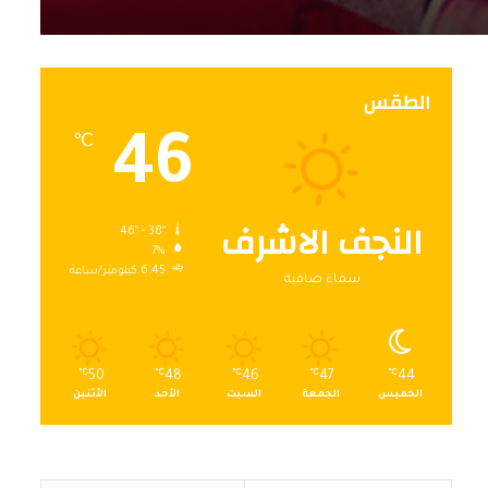
الطقس
46
℃
النجف الاشرف
46º - 38º
7%
6.45 كيلومتر/ساعة
سماء صافية
℃
50
℃
48
℃
46
℃
47
℃
44
الخميس
الجمعة
السبت
الأحد
الأثنين