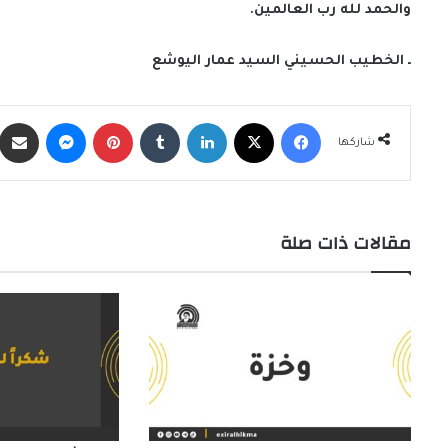
والحمد لله رب العالمين.
ـ الخطيب الحسيني السيد عمار اليوشع
فيسبوك
X
لينكدإن
‏Tumblr
بينتيريست
ماسنجر
شاركها
مقالات ذات صلة