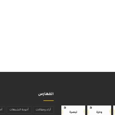
الفهارس
آراء ومقالات
أجوبة الشبهات
أح