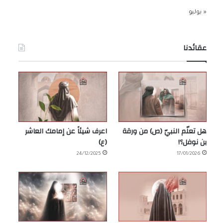
« يوليو
عقائدنا
هل تعلّم النبيّ (ص) من ورقة
اعرف شيئاً عن إمامك العاشر
بن نوفل؟!
(ع)
24/12/2025
17/01/2026