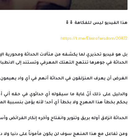
هذا الفيديو ليس للفكاهة ⇓⇓
https://t.me/Elixirofwisdom/20872
بل هو فيديو تحذيري لما يكشفه من مئآلات الحداثة ومحورية الإ
الحداثة في جوهرها تنتهج التهتك المعرفي وتستند إلى الانطبا
الغرض أن يعرف المنزلقون في الحداثة أنهم في أي واد يهيمون.
والدليل على ذلك أنّ غاية ما سيقوله أي حداثوي في حقه أني 
يحكم بخطأ هذا المهرج ولا بخطأ أي أحد؛ لأنه يؤمن بنسبية 
الحداثة انزلاق أوله بريق وتنوير وانفتاح وآخره إنكار الفرائض و
ومن تفاعل مع هذا المنهج سوف لن يكون مأموناً على دنيا ولا دي