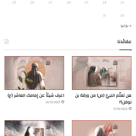
29
28
27
26
25
24
23
31
30
« يوليو
عقائدنا
هل تعلّم النبيّ (ص) من ورقة بن
اعرف شيئاً عن إمامك العاشر (ع)
نوفل؟!
24/12/2025
17/01/2026