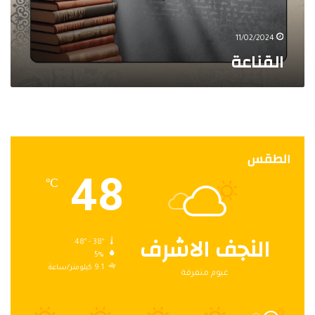
11/02/2024
القناعة
الطقس
48
℃
النجف الاشرف
48º - 38º
5%
9.1 كيلومتر/ساعة
غيوم متفرقة