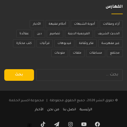
الفهارس
آراء ومقالات
أجوبة الشبهات
أحكام فقيهة
الأخبار
الحديث الشريف
المرجعية الدينية
تصاميم
دين
عقائدنا
غير مفهرسة
فكر وثقافة
فيديوهات
قرآنيات
كتب مختارة
مجتمع
مسابقات
ملفات
منوعات
البحث
عن:
© حقوق النشر 2026، جميع الحقوق محفوظة | مجموعة اكسير الحكمة
الرئيسية
اتصل بنا
من نحن
الأخبار
فيسبوك
يوتيوب
انستقرام
تيلقرام
‫TikTok
Threads