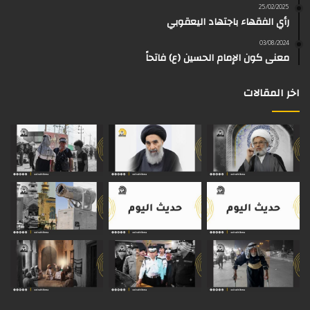
25/02/2025
رأي الفقهاء باجتهاد اليعقوبي
ا
م
k
s
03/08/2024
م
معنى كون الإمام الحسين (ع) فاتحاً
اخر المقالات