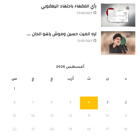
رأي الفقهاء باجتهاد اليعقوبي
25/02/2025
تره الميت حسين وموش ياهو الجان ….
13/07/2025
أغسطس 2026
د
ن
ث
أرب
خ
ج
س
1
8
7
6
5
4
3
2
15
14
13
12
11
10
9
22
21
20
19
18
17
16