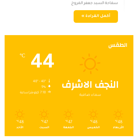
سماحة السيد جعفر المروج
أكمل القراءة »
الطقس
44
℃
النجف الاشرف
48º - 40º
9%
7.18 كيلومتر/ساعة
سماء صافية
℃
48
℃
47
℃
47
℃
48
℃
48
الأربعاء
الخميس
الجمعة
السبت
الأحد