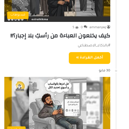
فيديوهات
5
0
ammanywj
كيف يخلعون العباءة من رأسكِ بلا إجبار؟!!
#بالذكاء_الاصطناعي
أكمل القراءة »
30 مايو