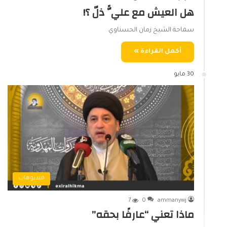
هل العيش مع عليًّ ذلّ ؟!
سماحة الشيخ زمان الحسناوي
أكمل القراءة »
30 مايو
فيديوهات
7
0
ammanywj
ماذا تعني “عارفًا بحقه”