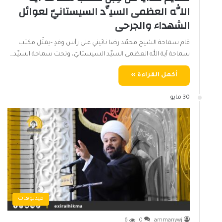
اللّٰه العظمى السيِّد السيستانيّ لعوائل
الشهداء والجرحى
قام سماحة الشيخ محمّد رضا نائيني على رأس وفدٍ -يمثّل مكتب
سماحة آية اللّٰه العظمى السيِّد السيستانيّ، وتحت سماحة السيِّد…
أكمل القراءة »
30 مايو
فيديوهات
6
0
ammanywj