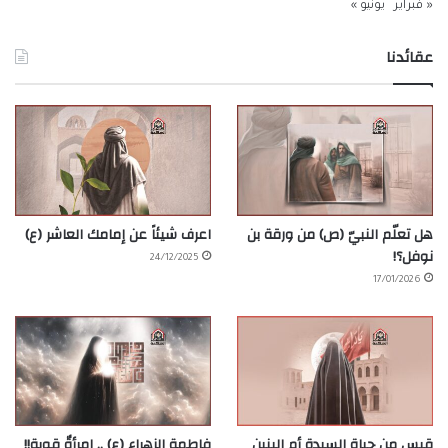
« فبراير
يونيو »
عقائدنا
هل تعلّم النبيّ (ص) من ورقة بن
اعرف شيئاً عن إمامك العاشر (ع)
نوفل؟!
24/12/2025
17/01/2026
قبس من حياة السيدة أم البنين
فاطمة الزهراء (ع) .. امرأةٌ قوية!!