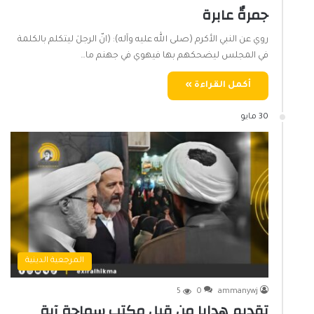
جمرةٌ عابرة
روي عن النبي الأكرم (صلى الله عليه وآله): (انّ الرجلَ ليتكلم بالكلمة
في المجلس ليضحكهم بها فيهوي في جهنم ما…
أكمل القراءة »
30 مايو
المرجعية الدينية
5
0
ammanywj
تقديم هدايا من قِبل مكتب سماحة آية