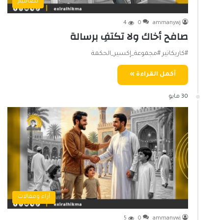
تصاميم
4
0
ammanywj
صافح أخاك ولا تكتفِ برسالة
#كاريكاتير #مجموعة_إكسير_الحكمة
أكمل القراءة »
30 مايو
آراء ومقالات
5
0
ammanywj