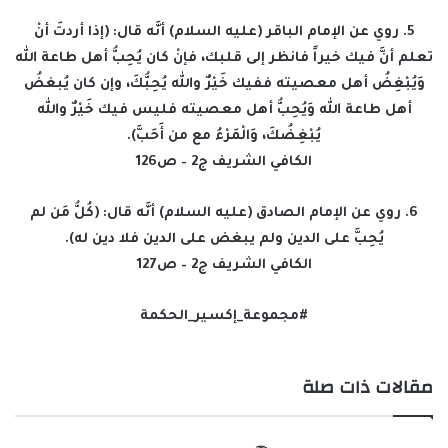
5. روي عن الإمام الباقر (عليه السلام) أنَّه قال: (إذا أردتَ أنْ
تعلم أنَّ فيك خيراً فانظر إلى قلبك، فإنْ كان يُحِبُّ أهل طاعة الله
وَيُبْغِضُ أهل معصيته ففيك خَيْرٌ والله يُحِبُّكَ، وإن كان يُبغضُ
أهل طاعة الله وَيُحِبُّ أهل معصيته فليس فيك خَيْرٌ والله
يُبْغِضُكَ، وَالْمَرْءُ مع من أَحَبَّ).
الكافي الشريف ج2 – ص126
6. روي عن الإمام الصادق (عليه السلام) أنَّه قال: (كُلُّ مَن لم
يُحِبَّ على الدين ولم يبغض على الدين فلا دين له).
الكافي الشريف ج2 – ص127
#مجموعة_إكسير_الحكمة
مقالات ذات صلة