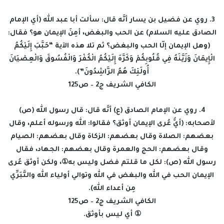
3. روي عن فضيل بن يسار أنَّه قال: سألت أبا عبد الله (أي الإمام
الصادق عليه السلام) عن الحب والبغض، أمِنَ الإيمان هو؟ فقال:
(وهل الإيمان إلّا الحب والبغض؟ ثم تلا هذه الآية “حَبَّبَ إِلَيْكُمُ
الْإِيمَانَ وَزَيَّنَهُ فِي قُلُوبِكُمْ وَكَرَّهَ إِلَيْكُمُ الْكُفْرَ وَالْفُسُوقَ وَالْعِصْيَانَ
أُولَئِكَ هُمُ الرَّاشِدُونَ”).
الكافي الشريف ج2 – ص125
4. روي عن الإمام الصادق (ع) أنَّه قال: قال رسول الله (ص)
لأصحابه: (أيُّ عُرى الإيمان أوثق؟ فقالوا: الله ورسوله أعلم، وقال
بعضهم: الصلاة وقال بعضهم: الزكاة وقال بعضهم: الصيام
وقال بعضهم: الحج والعمرة وقال بعضهم: الجهاد، فقال
رسول الله (ص): لكل ما قلتم فضل وليس به①، ولكن أوثق عُرى
الإيمان الحب في الله والبغض في الله وتوالي أولياء الله والتَّبَرِّي
مِن أعداء الله).
الكافي الشريف ج2 – ص125
① أي ليس بأوثق.