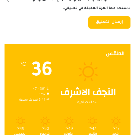
لاستخدامها المرة المقبلة في تعليقي.
الطقس
36
℃
النجف الاشرف
47º - 36º
16%
5.47 كيلومتر/ساعة
سماء صافية
℃
49
℃
50
℃
49
℃
47
℃
47
الأحد
الأثنين
الثلاثاء
الأربعاء
الخميس