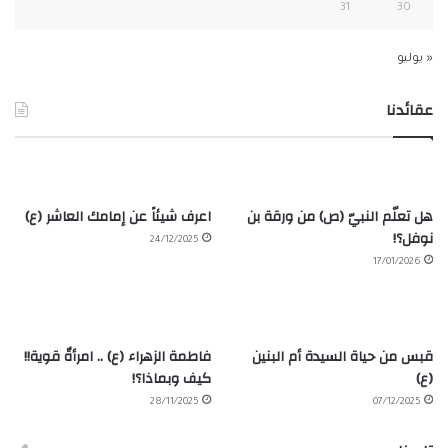
31
30
« يوليو
عقائدنا
هل تعلّم النبيّ (ص) من ورقة بن
اعرف شيئاً عن إمامك العاشر (ع)
نوفل؟!
24/12/2025
17/01/2026
قبس من حياة السيدة أم البنين
فاطمة الزهراء (ع) .. امرأةٌ قوية!!
(ع)
كيف وبماذا؟!
28/11/2025
07/12/2025