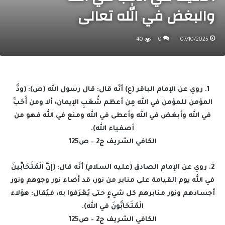
والبغض في الله تعالى
40
0
07/10/2025
1. روي عن الإمام الباقر (ع) أنَّه قال: قال رسول الله (ص): (ودُّ
المؤمن للمؤمن في الله مِن أعظم شُعَبِ الإيمان، ألا ومن أَحَبَّ
في الله وأبغض في الله وأعطى في الله ومنع في الله فهو من
أصفياء الله).
الكافي الشريف ج2 – ص125
2. روي عن الإمام الصادق (عليه السلام) أنَّه قال: (إنَّ الْمُتَحَابِّينَ
في الله يوم القيامة على منابر من نور، قد أضاء نور وجوهم ونور
أجسادهم ونور منابرهم كل شيءٍ حتى يُعْرَفوا به، فيُقال: هؤلاء
الْمُتَحَابُّونَ في الله).
الكافي الشريف ج2 – ص125