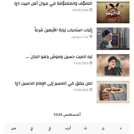
التصوّف والمتصوّفة في ميزان أهل البيت (ع)
06/06/2024
إثبات استحباب زيارة الأربعين شرعاً
منذ أسبوعين
تره الميت حسين وموش ياهو الجان ….
13/07/2025
لمن ينفق في المسير إلى الإمام الحسين (ع)
21/08/2024
أغسطس 2026
د
ن
ث
أرب
خ
ج
س