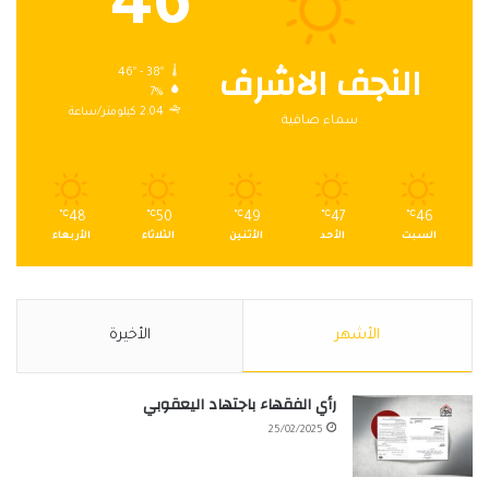
46
النجف الاشرف
46º - 38º
7%
2.04 كيلومتر/ساعة
سماء صافية
℃
48
℃
50
℃
49
℃
47
℃
46
السبت
الأحد
الأثنين
الثلاثاء
الأربعاء
الأشهر
الأخيرة
رأي الفقهاء باجتهاد اليعقوبي
25/02/2025