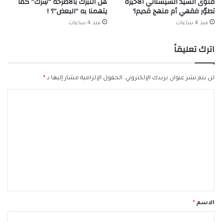
فتوى السيد السيستاني الأخيرة
هل التبرّك بالأضرحة “شِرك” كما
تطوّر فقهي أم منهج قديم؟
يتهمنا به “البعض”؟ !
منذ 4 ساعات
منذ 4 ساعات
اترك تعليقاً
لن يتم نشر عنوان بريدك الإلكتروني.
الحقول الإلزامية مشار إليها بـ
*
ا
ل
ت
ع
ل
ي
ق
*
الاسم
*