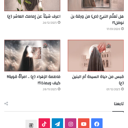
هل تعلّم النبيّ (ص) من ورقة بن
اعرف شيئاً عن إمامك العاشر (ع)
نوفل؟!
24/12/2025
17/01/2026
قبس من حياة السيدة أم البنين
فاطمة الزهراء (ع) .. امرأةٌ قوية!!
(ع)
كيف وبماذا؟!
28/11/2025
07/12/2025
تابعنا
ف
ي
ا
ت
T