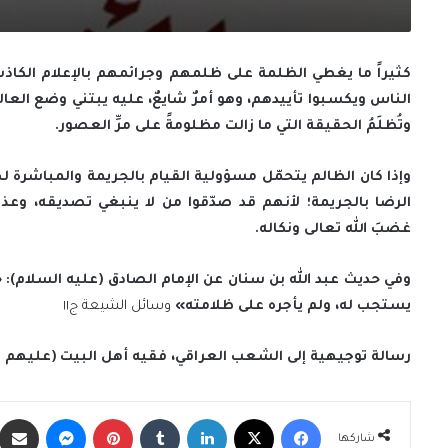
كثيراً ما يغطي الظلمة على ظلمهم وجرائمهم بالإعلام الكاذب،
الناس ويكسبوا تأييدهم، وهو أمرٌ شايعٌ، عليه يبتني وضع العالم 
وتُظلَمُ الحقيقة التي ما زالت مظلومةً على مرِّ العصور.
وإذا كان الظالم يتحمّل مسؤولية القيام بالجريمة والمباشرة 
الرضا بالجريمة؛ لأنهم قد صدّقوا من لا ينبغي تصديقه، وعذر
غضبَ الله تعالى ونكاله.
وفي حديث عبد الله بن سنان عن الإمام الصادق (عليه السلام): «
يستجب له، ولم يأجره على ظلامته»
وسائل الشيعة ج١١
رسالة توجيهية إلى الشعب العراقي، فقيه أهل البيت (عليهم ا
فيسبوك
X
لينكدإن
‏Tumblr
بينتيريست
ماسنجر
شاركها