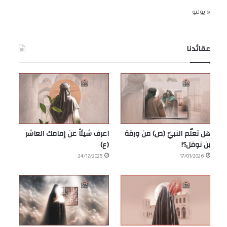
« يوليو
عقائدنا
هل تعلّم النبيّ (ص) من ورقة
اعرف شيئاً عن إمامك العاشر
بن نوفل؟!
(ع)
24/12/2025
17/01/2026