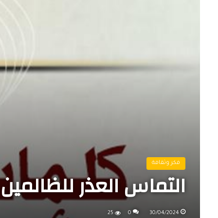
فكر وثقافة
التماس العذر للظالمين وا
25
0
30/04/2024