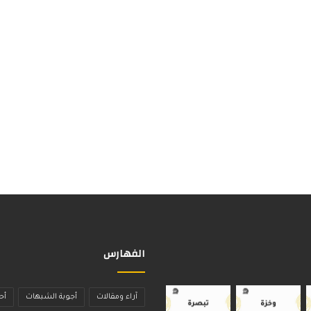
الفهارس
آراء ومقالات
أجوبة الشبهات
أح