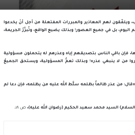
 ويلفّقون لهم المعاذير والمبررات المفتعلة من أجل أنْ يخدعوا
اليوم، بل في جميع العصور؛ وبذلك يضيع الواقع، وتُبرَّرُ الجريمة،
لها، فإن باقي الناس بتصديقهم إياه وعذرهم له يتحملون مسؤولية
وا من لا ينبغي عذره؛ وبذلك تعمُّ المسؤولية، ويستحق الجميعُ
قال: من عذر ظالماً بظلمه سلَّط الله عليه من يظلمه، فإن دعا لم
لسلام) السيد محمد سعيد الحكيم (رضوان الله عليه)،
ص ١٨
.
مشاركة عبر البريد