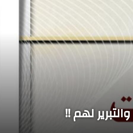
لتبرير لهم !!