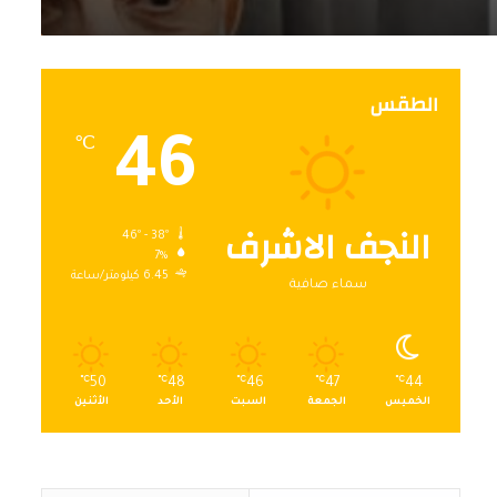
الطقس
46
℃
النجف الاشرف
46º - 38º
7%
6.45 كيلومتر/ساعة
سماء صافية
℃
50
℃
48
℃
46
℃
47
℃
44
الخميس
الجمعة
السبت
الأحد
الأثنين