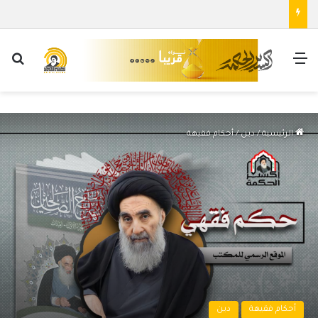
القائمة
بح
الرئيسية
/
دين
/
أحكام فقيهة
أحكام فقيهة
دين