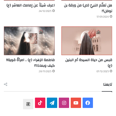
هل تعلّم النبيّ (ص) من ورقة بن
اعرف شيئاً عن إمامك العاشر (ع)
نوفل؟!
24/12/2025
17/01/2026
قبس من حياة السيدة أم البنين
فاطمة الزهراء (ع) .. امرأةٌ قوية!!
(ع)
كيف وبماذا؟!
28/11/2025
07/12/2025
تابعنا
ف
ي
ا
ت
T
ي
و
ن
ي
T
h