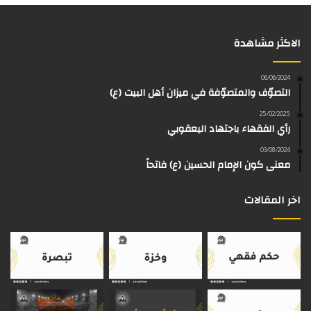
س
ت
س
ل
i
r
الاكثر مشاهدة
ب
ي
ت
ق
k
e
و
و
ق
ر
T
a
06/06/2024
التصوّف والمتصوّفة في ميزان أهل البيت (ع)
ك
ب
ر
ا
o
d
25/02/2025
رأي الفقهاء باجتهاد اليعقوبي
ا
م
k
s
03/08/2024
م
معنى كون الإمام الحسين (ع) فاتحاً
اخر المقالات