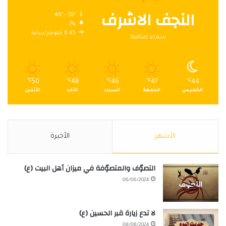
النجف الاشرف
46º - 38º
7%
6.45 كيلومتر/ساعة
سماء صافية
℃
50
℃
48
℃
46
℃
47
℃
44
الخميس
الجمعة
السبت
الأحد
الأثنين
الأشهر
الأخيرة
التصوّف والمتصوّفة في ميزان أهل البيت (ع)
06/06/2024
لا تدع زيارة قبر الحسين (ع)
08/08/2024