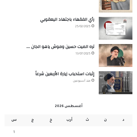
رأي الفقهاء باجتهاد اليعقوبي
25/02/2025
تره الميت حسين وموش ياهو الجان ….
13/07/2025
إثبات استحباب زيارة الأربعين شرعاً
منذ أسبوعين
أغسطس 2026
د
ن
ث
أرب
خ
ج
س
1