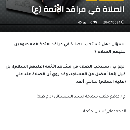
الصلاة في مراقد الأئمة (ع)
45
0
28/07/2024
السؤال : هل تستحب الصلاة في مراقد الائمة المعصومين
عليهم السلام ؟
الجواب : تستحب الصلاة في مشاهد الأئمة (عليهم السلام)، بل
قيل إنها أفضل من المساجد، وقد روي أن الصلاة عند علي
(عليه السلام) بمائتي ألف.
م / موقع مكتب سماحة السيد السيستاني (دام ظله)
#مجموعة_إكسير_الحكمة