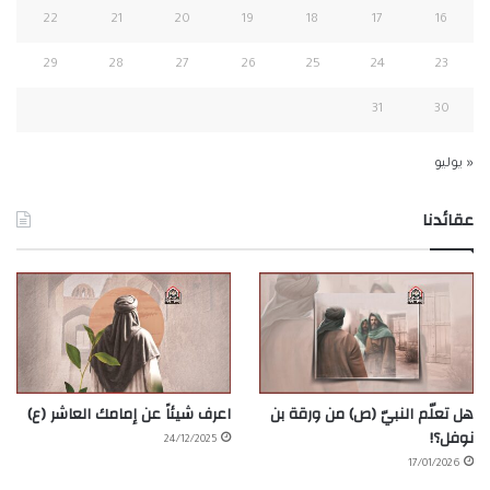
22
21
20
19
18
17
16
29
28
27
26
25
24
23
31
30
« يوليو
عقائدنا
هل تعلّم النبيّ (ص) من ورقة بن
اعرف شيئاً عن إمامك العاشر (ع)
نوفل؟!
24/12/2025
17/01/2026