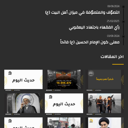
و
و
ق
ر
T
a
06/06/2024
التصوّف والمتصوّفة في ميزان أهل البيت (ع)
ك
ب
ر
ا
o
d
25/02/2025
رأي الفقهاء باجتهاد اليعقوبي
ا
م
k
s
03/08/2024
م
معنى كون الإمام الحسين (ع) فاتحاً
اخر المقالات