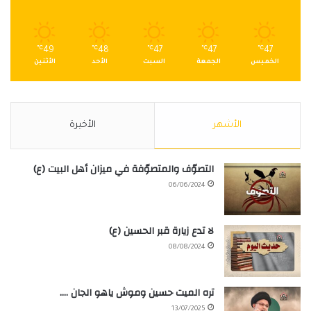
℃
49
℃
48
℃
47
℃
47
℃
47
الخميس
الجمعة
السبت
الأحد
الأثنين
الأشهر
الأخيرة
التصوّف والمتصوّفة في ميزان أهل البيت (ع)
06/06/2024
لا تدع زيارة قبر الحسين (ع)
08/08/2024
تره الميت حسين وموش ياهو الجان ….
13/07/2025