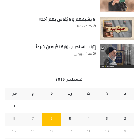
لا يشبههم ولا يُقاس بهم أحد!!
17/04/2025
إثبات استحباب زيارة الأربعين شرعاً
منذ أسبوعين
أغسطس 2026
د
ن
ث
أرب
خ
ج
س
1
8
7
6
5
4
3
2
15
14
13
12
11
10
9