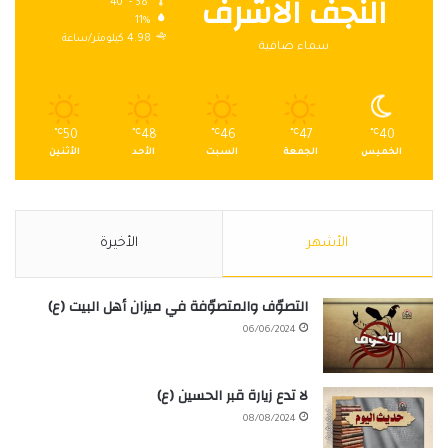
النجف الاشرف
40º - 38º
11%
4.98 كيلومتر/ساعة
سماء صافية
℃
50
℃
48
℃
46
℃
47
℃
40
الخميس
الجمعة
السبت
الأحد
الأثنين
الأشهر
الأخيرة
التصوّف والمتصوّفة في ميزان أهل البيت (ع)
06/06/2024
لا تدع زيارة قبر الحسين (ع)
08/08/2024