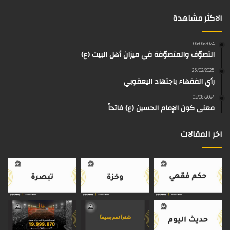
س
ت
س
ل
i
r
الاكثر مشاهدة
ب
ي
ت
ق
k
e
و
و
ق
ر
T
a
06/06/2024
التصوّف والمتصوّفة في ميزان أهل البيت (ع)
ك
ب
ر
ا
o
d
25/02/2025
رأي الفقهاء باجتهاد اليعقوبي
ا
م
k
s
03/08/2024
م
معنى كون الإمام الحسين (ع) فاتحاً
اخر المقالات