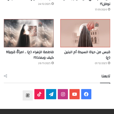
نوفل؟!
24/12/2025
17/01/2026
قبس من حياة السيدة أم البنين
فاطمة الزهراء (ع) .. امرأةٌ قوية!!
(ع)
كيف وبماذا؟!
28/11/2025
07/12/2025
تابعنا
ف
ي
ا
ت
T
ي
و
ن
ي
T
h