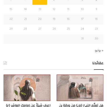
15
14
13
12
11
10
9
22
21
20
19
18
17
16
29
28
27
26
25
24
23
31
30
« يوليو
عقائدنا
هل تعلّم النبيّ (ص) من ورقة بن
اعرف شيئاً عن إمامك العاشر (ع)