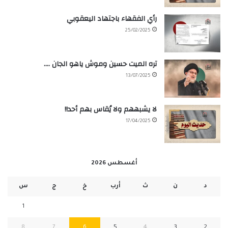
رأي الفقهاء باجتهاد اليعقوبي
25/02/2025
تره الميت حسين وموش ياهو الجان ….
13/07/2025
لا يشبههم ولا يُقاس بهم أحد!!
17/04/2025
أغسطس 2026
د
ن
ث
أرب
خ
ج
س
1
8
7
6
5
4
3
2