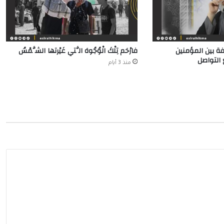
ة بين المؤمنين
فارْحَم تِلْكَ الْوُجُوهَ الَّتي غَيْرتها الشَّمْسُ
التواصل
منذ 3 أيام