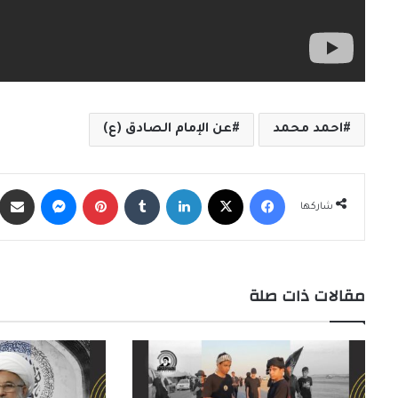
احمد محمد
عن الإمام الصادق (ع)
فيسبوك
X
لينكدإن
‏Tumblr
بينتيريست
ماسنجر
شاركها
مقالات ذات صلة