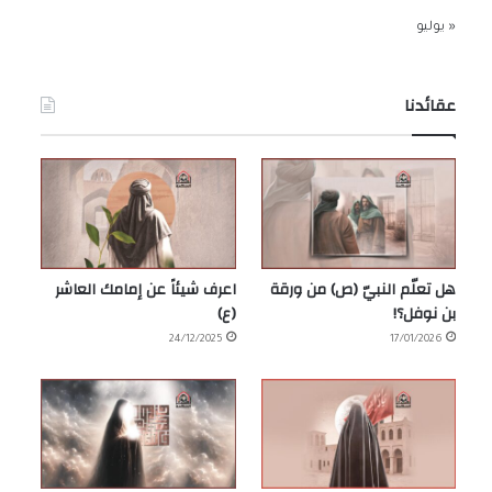
« يوليو
عقائدنا
هل تعلّم النبيّ (ص) من ورقة
اعرف شيئاً عن إمامك العاشر
بن نوفل؟!
(ع)
24/12/2025
17/01/2026