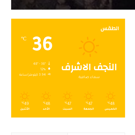
الطقس
36
℃
النجف الاشرف
48º - 36º
12%
3.94 كيلومتر/ساعة
سماء صافية
℃
49
℃
48
℃
47
℃
47
℃
48
الخميس
الجمعة
السبت
الأحد
الأثنين