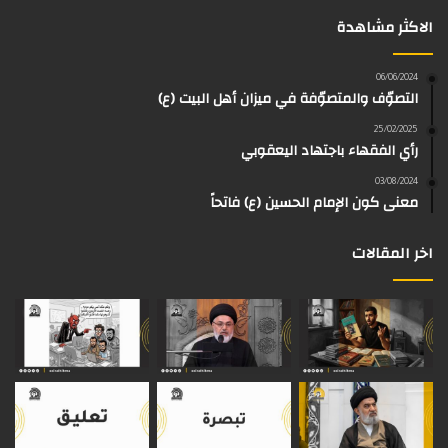
الاكثر مشاهدة
ب
ي
ت
ق
k
e
و
و
ق
ر
T
a
06/06/2024
التصوّف والمتصوّفة في ميزان أهل البيت (ع)
ك
ب
ر
ا
o
d
25/02/2025
رأي الفقهاء باجتهاد اليعقوبي
ا
م
k
s
03/08/2024
م
معنى كون الإمام الحسين (ع) فاتحاً
اخر المقالات