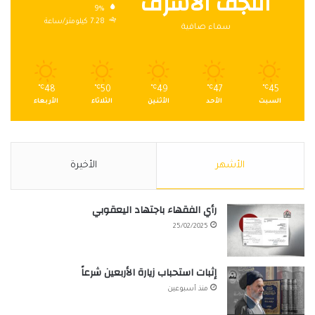
النجف الاشرف
9%
7.28 كيلومتر/ساعة
سماء صافية
℃
48
℃
50
℃
49
℃
47
℃
45
السبت
الأحد
الأثنين
الثلاثاء
الأربعاء
الأشهر
الأخيرة
رأي الفقهاء باجتهاد اليعقوبي
25/02/2025
إثبات استحباب زيارة الأربعين شرعاً
منذ أسبوعين