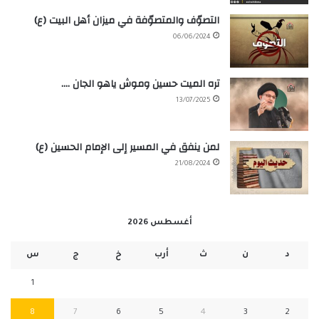
التصوّف والمتصوّفة في ميزان أهل البيت (ع)
06/06/2024
تره الميت حسين وموش ياهو الجان ….
13/07/2025
لمن ينفق في المسير إلى الإمام الحسين (ع)
21/08/2024
أغسطس 2026
د
ن
ث
أرب
خ
ج
س
1
8
7
6
5
4
3
2