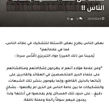
الناس !!
10
0
29/11/2024
بعض الناس يطرح بعض الأسئلة للتشكيك في عقائد الناس،
فما هي علاماتهم؟
يُجيبنا عن ذلك الميرزا جواد التبريزي (قُدِّس سره) :
“ومن علامة هؤلاء أنهم لا يطرحون إشكالاتهم ومناقشاتهم
على علماء الدين المتخصصين في العقائد والقادرين على
إثباتها بالدليل القاطع، وإنما يقومون بنشر تلك الشبهات،
والتشكيكات ما بين عامة الناس من الذين لم يطّلعوا – بشكلٍ
دقيقٍ – على حدود تلك المسائل ولم يفحصوا في أدلتها؛ ولذا
يجدون فيهم سوقاً رائجة وعملة نافقة.