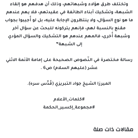
وتختلف طرق هؤلاء وشبهاتهم، وذلك أن هدفهم هو إلقاء
الشبهة، وتشكيك أبناء الطائفة في عقيدتهم، فلا يهم عندهم
ما هو نوع السؤال، ولا ينتظرون الإجابة عليه، بل لو أُجيبوا بجواب
مقنع بالنسبة لهم، فإنهم يتركونه للبحث عن سؤال آخر
وشبهة أُخرى، فالمهم عندهم هو التشكيك والسؤال المؤدي
إلى الشبهة”
رسالة مختصرة في النّصوص الصحيحة على إمامة الأئمة الاثني
عشر (عليهم السلام) ص6 .
الميرزا الشيخ جواد التبريزي (قُدِّس سره).
#كلمات_الأعلام
#مجموعة_إكسير_الحكمة
مقالات ذات صلة