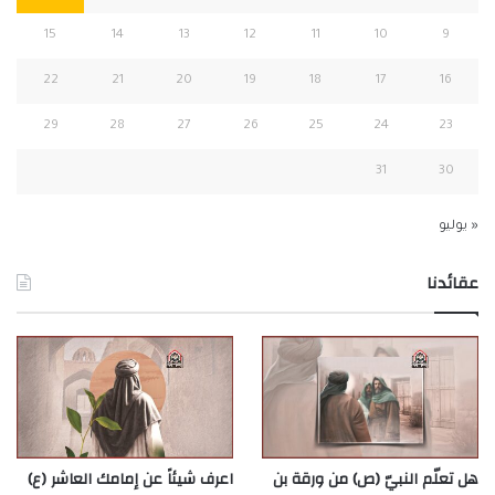
15
14
13
12
11
10
9
22
21
20
19
18
17
16
29
28
27
26
25
24
23
31
30
« يوليو
عقائدنا
هل تعلّم النبيّ (ص) من ورقة بن
اعرف شيئاً عن إمامك العاشر (ع)