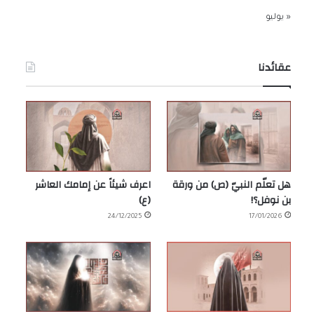
« يوليو
عقائدنا
هل تعلّم النبيّ (ص) من ورقة
اعرف شيئاً عن إمامك العاشر
بن نوفل؟!
(ع)
24/12/2025
17/01/2026