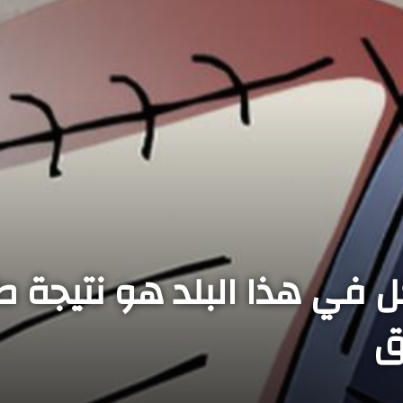
في هذا البلد هو نتيجة ط
ق