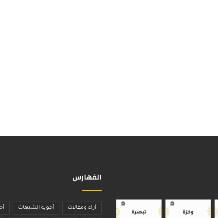
الفهارس
آراء ومقالات
أجوبة الشبهات
أح