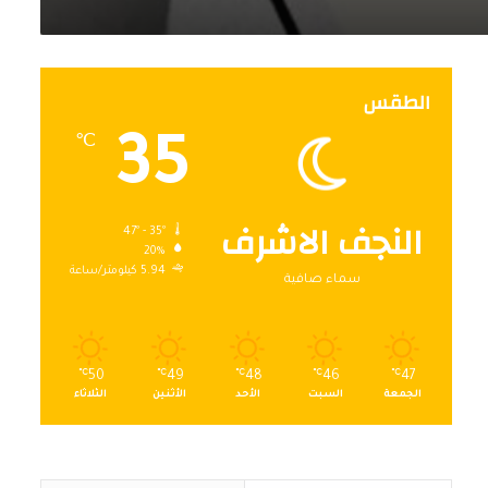
الطقس
35
℃
النجف الاشرف
47º - 35º
20%
5.94 كيلومتر/ساعة
سماء صافية
℃
50
℃
49
℃
48
℃
46
℃
47
الجمعة
السبت
الأحد
الأثنين
الثلاثاء