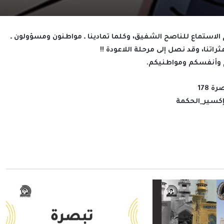
لاستماع للناصح الشفيق، وكلما تمادينا ـ مواطنون ومسؤولون ـ
راتنا، وقد نصل إلى مرحلة اللاعودة !!
كم وأنفسكم ومواطنيكم.
ة 178
كسير_الحكمة