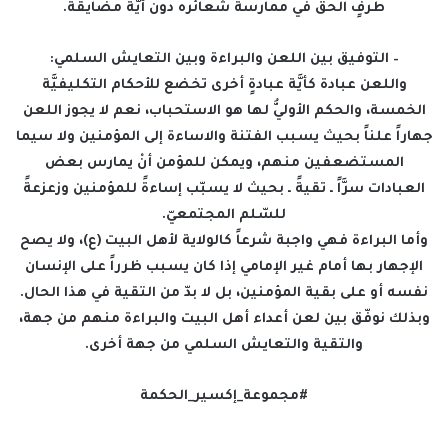
طرفٍ الحق في ممارسة شعائره دون أيَّة مضايقة.
– التوفيق بين اللعن والبراءة وبين التعايش السلمي:
واللعن عبادة كأيَّة عبادةٍ أخرى تخضع للأحكام التكليفيَّة
الخمسة، والحكم الأوليُّ لها هو الاستحباب، نعم لا يجوز اللعن
جهاراً علناً بحيث يسبب الفتنة والاساءة إلى المؤمنين ولا سيما
المستضعفين منهم، ويمكن للمؤمن أنْ يمارس بعض
العبادات سرَّاً ـ تقيةً ـ بحيث لا يسبّب إساءةً للمؤمنين وزعزعةً
للسّلم المجتمعيّ.
وأما البراءة فهي واجبة شرعاً كالولاية لأهل البيت (ع)، ولا يصح
الإجهار بها أمام غير الإمامي إذا كان يسبب ظرراً على الإنسان
نفسه أو على بقية المؤمنين، بل لا بدّ من التقية في هذا الحال.
وبذلك نوفّق بين لعن أعداء أهل البيت والبراءة منهم من جهة،
والتقية والتعايش السلمي من جهة أخرى.
#مجموعة_إكسير_الحكمة