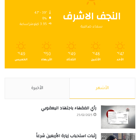
النجف الاشرف
47º - 39º
8%
3.95 كيلومتر/ساعة
سماء صافية
℃
49
℃
50
℃
49
℃
48
℃
47
الأحد
الأثنين
الثلاثاء
الأربعاء
الخميس
الأشهر
الأخيرة
رأي الفقهاء باجتهاد اليعقوبي
25/02/2025
إثبات استحباب زيارة الأربعين شرعاً