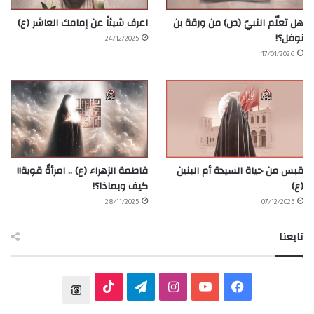
هل تعلّم النبيّ (ص) من ورقة بن
اعرف شيئاً عن إمامك العاشر (ع)
نوفل؟!
24/12/2025
17/01/2026
قبس من حياة السيدة أم البنين
فاطمة الزهراء (ع) .. امرأةٌ قوية!!
(ع)
كيف وبماذا؟!
28/11/2025
07/12/2025
تابعنا
ف
ي
ا
ت
T