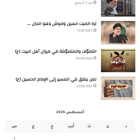
منذ 3 أسابيع
تره الميت حسين وموش ياهو الجان ….
13/07/2025
التصوّف والمتصوّفة في ميزان أهل البيت (ع)
06/06/2024
لمن ينفق في المسير إلى الإمام الحسين (ع)
21/08/2024
أغسطس 2026
د
ن
ث
أرب
خ
ج
س
1