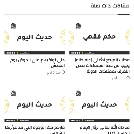
مقالات ذات صلة
مكتب المرجع الأعلى (دام ظله)
حتى توافيهم على الحوض يوم
يجيب عن عدة استفتاءات تخص
العطش
التصرف بممتلكات الدولة
منذ 3 أيام
منذ 3 أيام
مناجاة الله تعالى لزوّار الإمام
فارحم تلك الوجوه التي قد غيَّرتها
الحسين (ع) !
الشمس