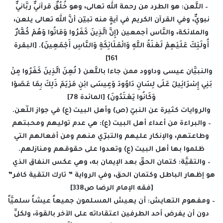
– اللَّعن: هو الطرد من رحمة الله تعالى، وهو خُلُقٌ قرآنيٌّ ربَّانيٌّ
نبويٌّ، وفي القرآن الكريم في آيةٍ منه تبيّن أنَّ الله تعالى يلعن،
والملائكة، والنَّاس أجمعين {إِنَّ الَّذِينَ كَفَرُوا وَمَاتُوا وَهُمْ كُفَّارٌ
أُولَئِكَ عَلَيْهِمْ لَعْنَةُ اللَّهِ وَالْمَلَائِكَةِ وَالنَّاسِ أَجْمَعِينَ}. [البقرة
161]
والنبيَّان عيسى وداوود ممن جاءا باللَّعن { لُعِنَ الَّذِينَ كَفَرُوا مِنْ
بَنِي إِسْرَائِيلَ عَلَى لِسَانِ دَاوُودَ وَعِيسَى ابْنِ مَرْيَمَ ذَلِكَ بِمَا عَصَوْا
وَكَانُوا يَعْتَدُونَ} [المائدة 78]
والروايات كثيرة عن النبيّ (ص) وأهل البيت (ع) في جواز اللّعن.
– والبراءة من أعداء أهل البيت (ع): هي عدم توليهم ومحبتهم
وطاعتهم، والإنكار عليهم والتبرّي منهم ومن أفعالهم التي
ظلموا بها أهل البيت (ع) وتعدوا على حقوقهم ومنازلهم.
– والتقيَّة: كتمان الحقّ بعد الإيمان به، وهي عكس النفاق الذي
هو إظهار الباطل وكتمان الحق، وفي الرواية ” تارك التقية كافر”
[فقه الإمام الرضا ص338]
– ومفهوم التعايش: أن يعيش المسلمون جميعاً عيشاً سلميَّاً
دون أن يفرض أحد الطرفين اعتقاداته على الآخر بالقوة، ولكلِّ