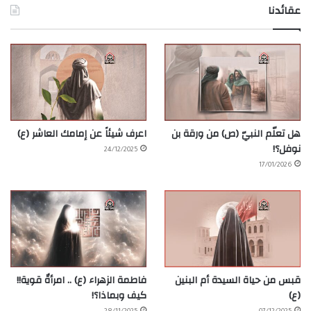
عقائدنا
هل تعلّم النبيّ (ص) من ورقة بن
اعرف شيئاً عن إمامك العاشر (ع)
نوفل؟!
24/12/2025
17/01/2026
قبس من حياة السيدة أم البنين
فاطمة الزهراء (ع) .. امرأةٌ قوية!!
(ع)
كيف وبماذا؟!