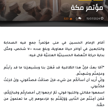
مؤتمر مكة
620
0
15/07/2024
أقام الإمام الحسين في منى مؤتمراً جمع فيه الصحابة
والتابعين في أواخر حياة معاوية، وبلغ عدده ٧٠٠ شخص، ومثَّل
بداية حركة النَّهضة الحسينيَّة العلنيَّة قال فيه:
“أمّا بعدُ، فإنَّ هذا الطّاغية قد فَعَلَ بنا وبشيعتِنا ما قد رأيتُم
وعلِمتُم وشهِدتُم.
وإنّي أُريد أن أسألَكُم عن شيء، فإنْ صدَقْتُ فصدِّقوني، وإنْ كذِبْتُ
فكذِّبوني.
اسمعوا مقالتي واكتبوا قولي، ثمّ ارجعوا إلى أمصارِكُم وقبائِلِكُم،
فَمَن أمِنْتُم من النّاسِ وَوَثِقْتُم بهِ فاِدعوهم إلى ما تعلمونَ من
حقِّنا.