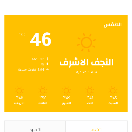
الطقس
46
℃
النجف الاشرف
46º - 38º
7%
3.94 كيلومتر/ساعة
سماء صافية
℃
48
℃
50
℃
49
℃
47
℃
45
السبت
الأحد
الأثنين
الثلاثاء
الأربعاء
الأشهر
الأخيرة