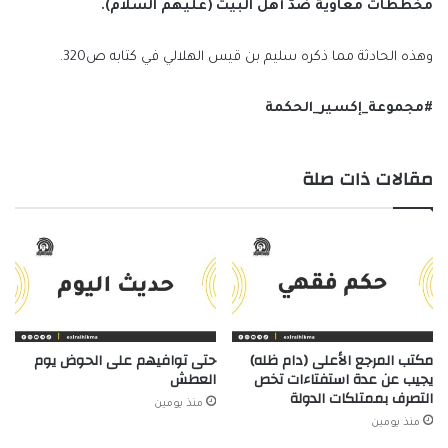
مخططات معاوية ضدّ أهل البيت (عليهم السلام).
وهذه الحادثة مما ذكره سليم بن قيس الهلالي في كتابه ص320.
#مجموعة_إكسير_الحكمة
مقالات ذات صلة
مكتب المرجع الأعلى (دام ظله)
حتى توافيهم على الحوض يوم
يجيب عن عدة استفتاءات تخص
العطش
التصرف بممتلكات الدولة
منذ يومين
منذ يومين