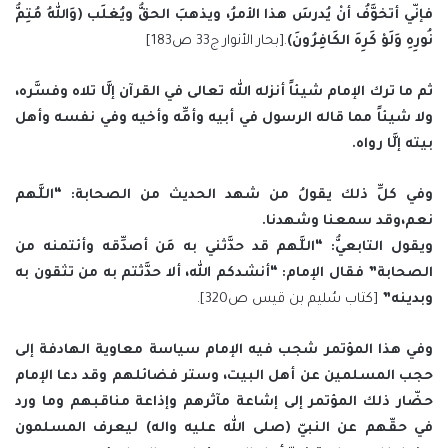
فإنّي أتخوَّفُ أنْ يُدرسَ هذا الأمرُ، ويذهبَ الحقُّ ويُغلَب (وَاللهُ مُتِمُّ
نُورِهِ وَلَوْ كَرِهَ الكَافِرُونَ)
.[بحار الأنوار ج33 ص183]
ثم ما ترك الإمام شيئاً أنزله الله تعالى في القرآن إلَّا تلاه وفسَّره،
ولا شيئاً مما قاله الرسول في أبيه وأمِّه وأخيه وفي نفسه وأهل
بيته إلَّا رواه.
وفي كلِّ ذلك يقولُ من شهد الحديث من الصحابة: “اللَّهم
نعم،وقد سمعنا وشهدنا.
ويقول التابعيُّ: “اللَّهم قد حدَّثني به مَن أصدِّقه وأئتمنه من
الصحابة” فقال الإمام: “أنشدكم الله، ألا حدَّثتم به من تثقون به
وبدينه”
[كتاب سُليم بن قيس ص320].
وفي هذا المؤتمر شجب فيه الإمام سياسة معاوية الهادفة إلى
حجب المسلمين عن أهل البيت، وستر فضائلهم وقد دعا الإمام
حضّار ذلك المؤتمر إلى إشاعة مآثرهم وإذاعة مناقبهم وما ورد
في حقّهم عن النبيّ (صلى الله عليه واله) ليعرف المسلمون