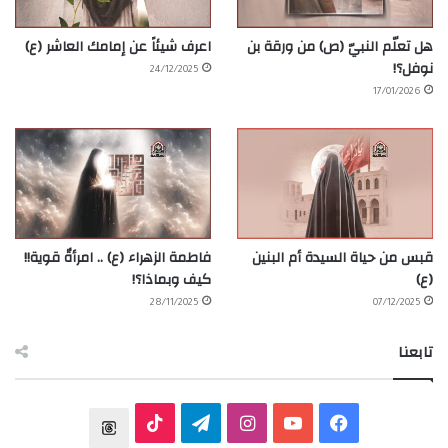
هل تعلّم النبيّ (ص) من ورقة بن
اعرف شيئاً عن إمامك العاشر (ع)
نوفل؟!
24/12/2025
17/01/2026
قبس من حياة السيدة أم البنين
فاطمة الزهراء (ع) .. امرأةٌ قوية!!
(ع)
كيف وبماذا؟!
28/11/2025
07/12/2025
تابعنا
ف
ي
ا
ت
T