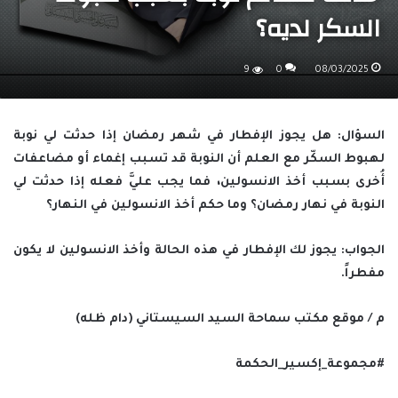
السكر لديه؟
9
0
08/03/2025
السؤال: هل يجوز الإفطار في شهر رمضان إذا حدثت لي نوبة
لهبوط السكّر مع العلم أن النوبة قد تسبب إغماء أو مضاعفات
أُخرى بسبب أخذ الانسولين، فما يجب عليَّ فعله إذا حدثت لي
النوبة في نهار رمضان؟ وما حكم أخذ الانسولين في النهار؟
الجواب: يجوز لك الإفطار في هذه الحالة وأخذ الانسولين لا يكون
مفطراً.
م / موقع مكتب سماحة السيد السيستاني (دام ظله)
#مجموعة_إكسير_الحكمة