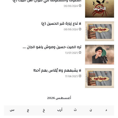
التصوّف والمتصوّفة في ميزان أهل البيت (ع)
06/06/2024
لا تدع زيارة قبر الحسين (ع)
08/08/2024
تره الميت حسين وموش ياهو الجان ….
13/07/2025
لا يشبههم ولا يُقاس بهم أحد!!
17/04/2025
أغسطس 2026
د
ن
ث
أرب
خ
ج
س