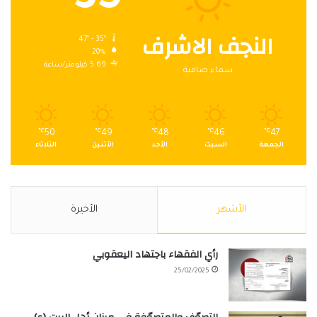
النجف الاشرف
47º - 35º
20%
5.69 كيلومتر/ساعة
سماء صافية
℃
50
℃
49
℃
48
℃
46
℃
47
الجمعة
السبت
الأحد
الأثنين
الثلاثاء
الأشهر
الأخيرة
رأي الفقهاء باجتهاد اليعقوبي
25/02/2025