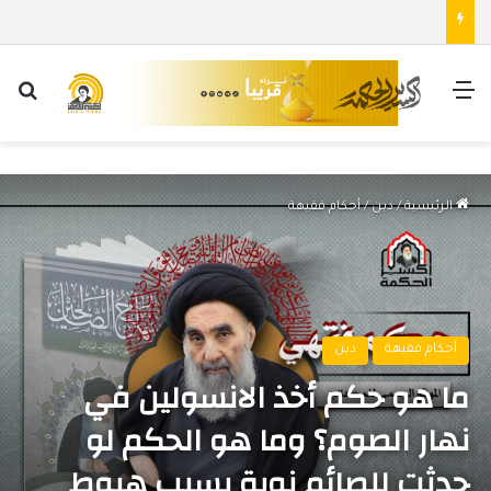
القائمة
بح
الرئيسية
/
دين
/
أحكام فقيهة
أحكام فقيهة
دين
ما هو حكم أخذ الانسولين في
نهار الصوم؟ وما هو الحكم لو
حدثت للصائم نوبة بسبب هبوط