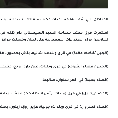
المناطق التي شملتها مساعدات مكتب سماحة السيد السيستاني دام 
للنازحين جراء الاعتداءات الصهيونية على لبنان وشملت مراكز ال
(الجبل /قضاء عالية) في قرى وبلدات: شانيه، بتاتر، بحمدون، الغ
(الجبل / قضاء الشوف) في قرى وبلدات: عين داره، بريح، مشقيتي
(قضاء بعبدا) في: كفر سلوان، صاليما.
(#قضاء_جبيل) في قرى وبلدات: رأس اسطا، حجولا، بشتليدا، فدار
(قضاء كسروان) في قرى وبلدات: جونية، غزير، زوق، زيتون، يح