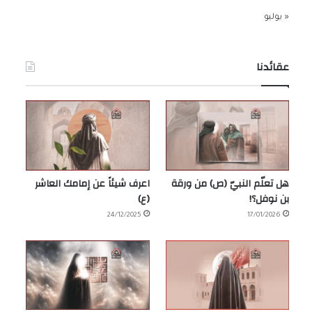
« يوليو
عقائدنا
هل تعلّم النبيّ (ص) من ورقة
اعرف شيئاً عن إمامك العاشر
بن نوفل؟!
(ع)
24/12/2025
17/01/2026