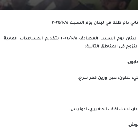
ظله في لبنان يوم السبت ٢٠٢٤/١٠/٥
استمرت فرق مكتب سماحة السيد السيستاني دام ظله في لبنان يوم السبت المصادف ٢٠٢٤/١٠/٥ بتقديم المساعدات المادية
نزوح في المناطق التالية:
ابون.
، بتلون، عين وزين كفر نبرخ.
، لاسا، افقا، المغيري، ادونيس.
شوش.