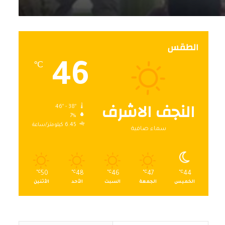
الطقس
46
℃
النجف الاشرف
46º - 38º
7%
6.45 كيلومتر/ساعة
سماء صافية
℃
50
℃
48
℃
46
℃
47
℃
44
الخميس
الجمعة
السبت
الأحد
الأثنين