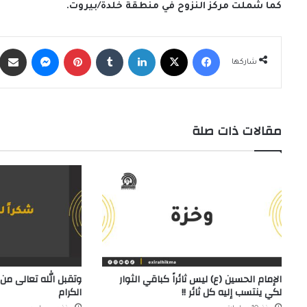
كما شملت مركز النزوح في منطقة خلدة/بيروت.
فيسبوك
X
لينكدإن
‏Tumblr
بينتيريست
ماسنجر
شاركها
مقالات ذات صلة
الإمام الحسين (ع) ليس ثائراً كباقي الثوار
وتقبل الله تعالى من 
لكي ينتسب إليه كل ثائر !!
الكرام