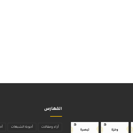
الفهارس
آراء ومقالات
أجوبة الشبهات
أح