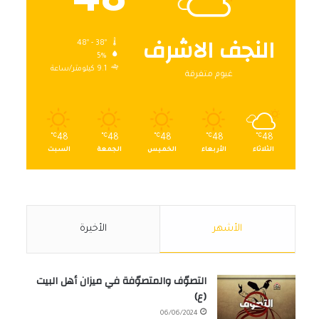
48
النجف الاشرف
48º - 38º
5%
9.1 كيلومتر/ساعة
غيوم متفرقة
℃
48
℃
48
℃
48
℃
48
℃
48
الثلاثاء
الأربعاء
الخميس
الجمعة
السبت
الأشهر
الأخيرة
التصوّف والمتصوّفة في ميزان أهل البيت
(ع)
06/06/2024