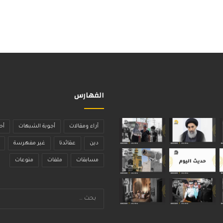
الفهارس
آراء ومقالات
أجوبة الشبهات
أح
دين
عقائدنا
غير مفهرسة
مسابقات
ملفات
منوعات