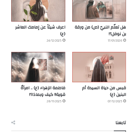
هل تعلّم النبيّ (ص) من ورقة
اعرف شيئاً عن إمامك العاشر
بن نوفل؟!
(ع)
24/12/2025
17/01/2026
قبس من حياة السيدة أم
فاطمة الزهراء (ع) .. امرأةٌ
البنين (ع)
قوية!! كيف وبماذا؟!
28/11/2025
07/12/2025
تابعنا