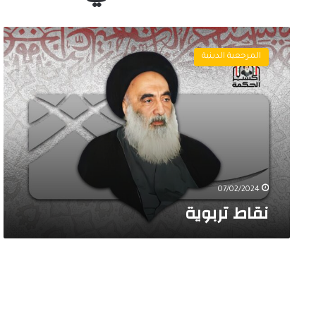
ن
ق
المرجعية الدينية
ا
ط
ت
ر
ب
و
ي
ة
07/02/2024
نقاط تربوية