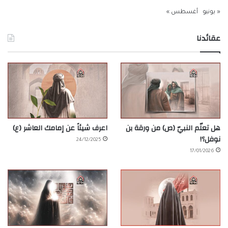
« يونيو
أغسطس »
عقائدنا
هل تعلّم النبيّ (ص) من ورقة بن
اعرف شيئاً عن إمامك العاشر (ع)
نوفل؟!
24/12/2025
17/01/2026