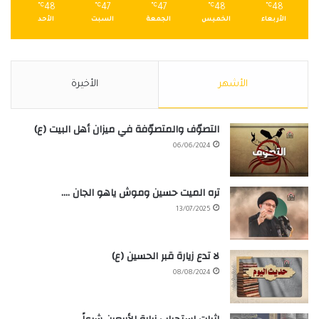
℃
48
℃
47
℃
47
℃
48
℃
48
الأربعاء
الخميس
الجمعة
السبت
الأحد
الأشهر
الأخيرة
التصوّف والمتصوّفة في ميزان أهل البيت (ع)
06/06/2024
تره الميت حسين وموش ياهو الجان ….
13/07/2025
لا تدع زيارة قبر الحسين (ع)
08/08/2024