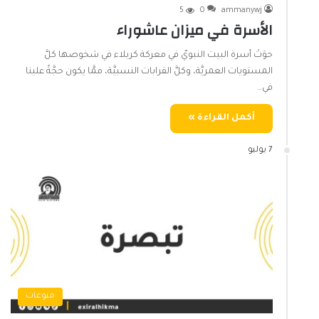
5
0
ammanywj
الأسرة في ميزان عاشوراء
حوَتْ أسرة البيت النبويّ في معركة كربلاء في شخوصها كلَّ
المستويات العمريَّة، وكلَّ القرابات النسبيَّة، ممَّا يكون حجَّةً علينا
في…
أكمل القراءة »
7 يوليو
منوعات