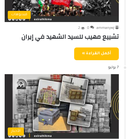
فيديوهات
2
0
ammanywj
تشييع مهيب للسيد الشهيد في إيران
أكمل القراءة »
7 يوليو
الأخبار