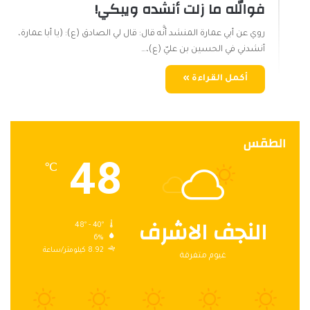
فوالله ما زلت أنشده ويبكي!
روي عن أبي عمارة المنشد أنَّه قال: قال لي الصادق (ع): (يا أبا عمارة،
أنشدني في الحسين بن عليّ (ع)،…
أكمل القراءة »
الطقس
48
℃
النجف الاشرف
48º - 40º
6%
8.92 كيلومتر/ساعة
غيوم متفرقة