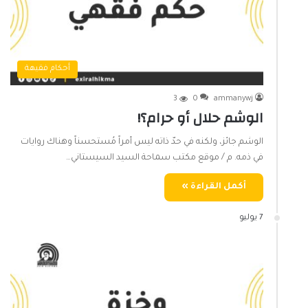
أحكام فقيهة
3
0
ammanywj
الوشم حلال أو حرام؟!
الوشم جائز، ولكنه في حدّ ذاته ليس أمراً مُستحسناً وهناك روايات
في ذمه. م / موقع مكتب سماحة السيد السيستاني…
أكمل القراءة »
7 يوليو