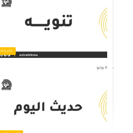
فكر وثقا
8 يوليو