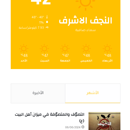
42
النجف الاشرف
48º - 40º
11%
7.93 كيلومتر/ساعة
سماء صافية
℃
48
℃
47
℃
47
℃
48
℃
48
الأربعاء
الخميس
الجمعة
السبت
الأحد
الأشهر
الأخيرة
التصوّف والمتصوّفة في ميزان أهل البيت
(ع)
06/06/2024