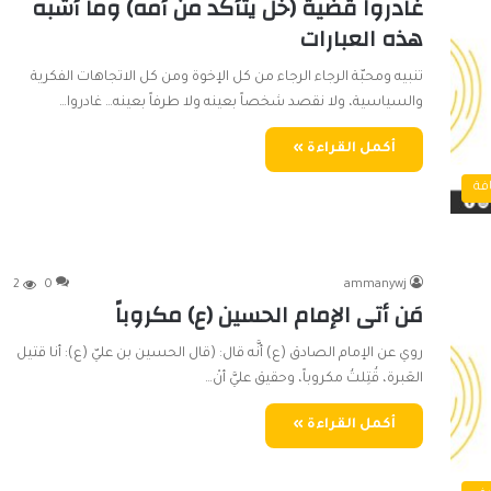
غادروا قضية (خل يتأكد من أمه) وما أشبه
هذه العبارات
تنبيه ومحبّة الرجاء الرجاء من كل الإخوة ومن كل الاتجاهات الفكرية
والسياسية، ولا نقصد شخصاً بعينه ولا طرفاً بعينه… غادروا…
أكمل القراءة »
فة
2
0
ammanywj
مَن أتى الإمام الحسين (ع) مكروباً
روي عن الإمام الصادق (ع) أنَّه قال: (قال الحسين بن عليّ (ع): أنا قتيل
العَبرة، قُتِلتُ مكروباً، وحقيق عليَّ أنْ…
أكمل القراءة »