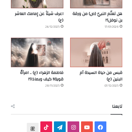
هل تعلّم النبيّ (ص) من ورقة
اعرف شيئاً عن إمامك العاشر
بن نوفل؟!
(ع)
24/12/2025
17/01/2026
قبس من حياة السيدة أم
فاطمة الزهراء (ع) .. امرأةٌ
البنين (ع)
قوية!! كيف وبماذا؟!
28/11/2025
07/12/2025
تابعنا
ف
ي
ا
ت
T