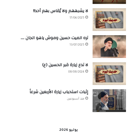
لا يشبههم ولا يُقاس بهم أحد!!
17/04/2025
تره الميت حسين وموش ياهو الجان ….
13/07/2025
لا تدع زيارة قبر الحسين (ع)
08/08/2024
إثبات استحباب زيارة الأربعين شرعاً
منذ أسبوعين
يوليو 2026