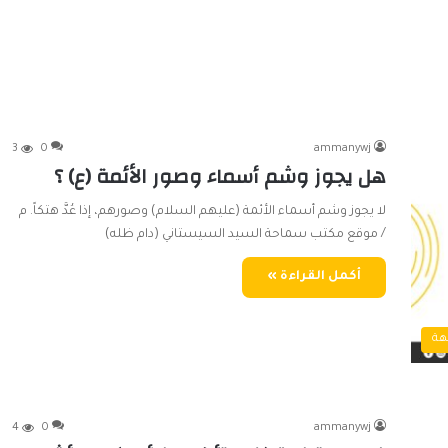
3
0
ammanywj
هل يجوز وشم أسماء وصور الأئمة (ع) ؟
لا يجوز وشم أسماء الأئمة (عليهم السلام) وصورهم، إذا عُدَّ هتكاً. م
/ موقع مكتب سماحة السيد السيستاني (دام ظله)
أكمل القراءة »
هة
4
0
ammanywj