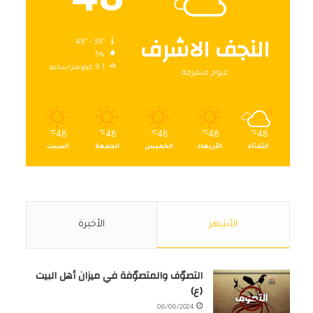
48
النجف الاشرف
48º - 38º
5%
9.1 كيلومتر/ساعة
غيوم متفرقة
℃
48
℃
48
℃
48
℃
48
℃
48
الثلاثاء
الأربعاء
الخميس
الجمعة
السبت
الأشهر
الأخيرة
التصوّف والمتصوّفة في ميزان أهل البيت
(ع)
06/06/2024