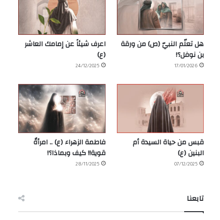
هل تعلّم النبيّ (ص) من ورقة
اعرف شيئاً عن إمامك العاشر
بن نوفل؟!
(ع)
24/12/2025
17/01/2026
قبس من حياة السيدة أم
فاطمة الزهراء (ع) .. امرأةٌ
البنين (ع)
قوية!! كيف وبماذا؟!
28/11/2025
07/12/2025
تابعنا