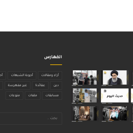
الفهارس
آراء ومقالات
أجوبة الشبهات
أح
دين
عقائدنا
غير مفهرسة
مسابقات
ملفات
منوعات