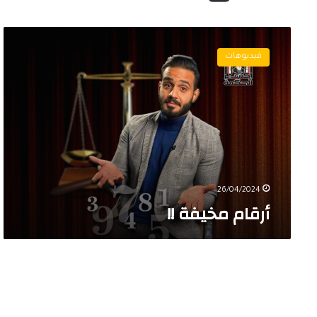
أ
ر
فيديوهات
ق
ا
م
م
خ
ي
ف
ة
!
26/04/2024
!
أرقام مخيفة !!