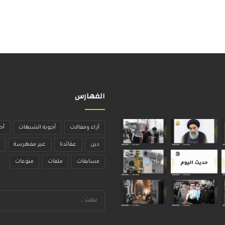
الفهارس
آراء ومقالات
أجوبة الشبهات
أح
دين
عقائدنا
غير مفهرسة
مسابقات
ملفات
منوعات