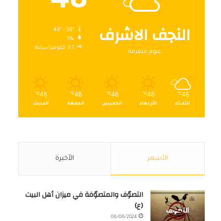
48
النجف الاشرف
48º - 38º
5%
9.1 كيلومتر/ساعة
غيوم متفرقة
℃
48
℃
48
℃
48
℃
48
℃
48
الثلاثاء
الأربعاء
الخميس
الجمعة
السبت
الأشهر
الأخيرة
التصوّف والمتصوّفة في ميزان أهل البيت
(ع)
06/06/2024