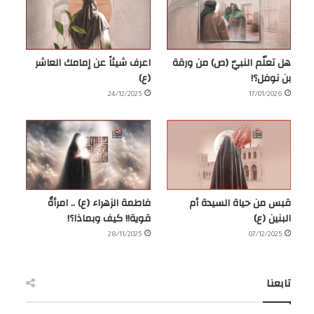
هل تعلّم النبيّ (ص) من ورقة
اعرف شيئاً عن إمامك العاشر
بن نوفل؟!
(ع)
24/12/2025
17/01/2026
قبس من حياة السيدة أم
فاطمة الزهراء (ع) .. امرأةٌ
البنين (ع)
قوية!! كيف وبماذا؟!
28/11/2025
07/12/2025
تابعنا