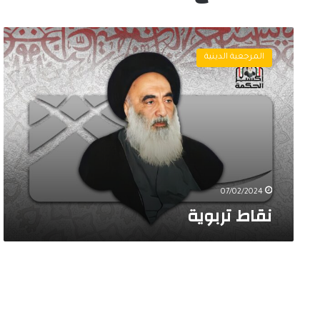
ن
ق
المرجعية الدينية
ا
ط
ت
ر
ب
و
ي
ة
07/02/2024
نقاط تربوية