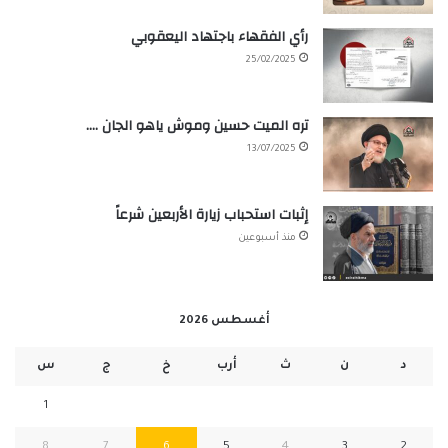
رأي الفقهاء باجتهاد اليعقوبي
25/02/2025
تره الميت حسين وموش ياهو الجان ….
13/07/2025
إثبات استحباب زيارة الأربعين شرعاً
منذ أسبوعين
أغسطس 2026
د
ن
ث
أرب
خ
ج
س
1
8
7
6
5
4
3
2