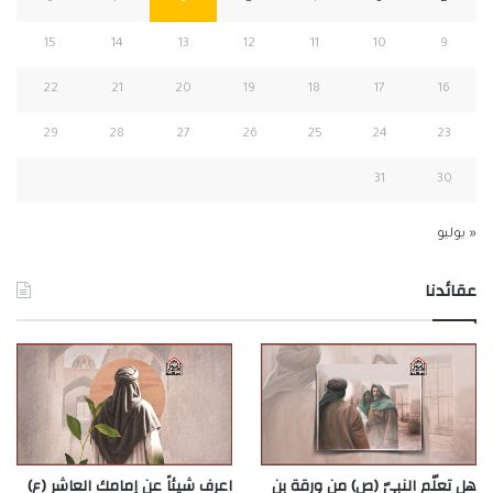
15
14
13
12
11
10
9
22
21
20
19
18
17
16
29
28
27
26
25
24
23
31
30
« يوليو
عقائدنا
هل تعلّم النبيّ (ص) من ورقة بن
اعرف شيئاً عن إمامك العاشر (ع)