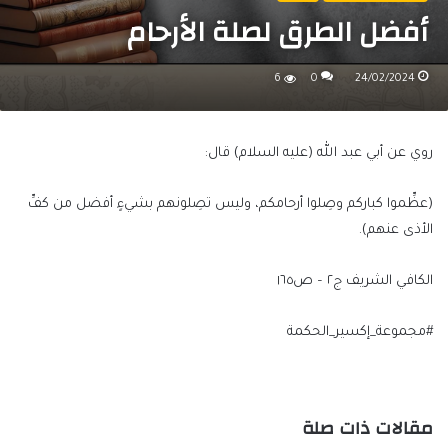
أفضل الطرق لصلة الأرحام
6
0
24/02/2024
روي عن أبي عبد الله (عليه السلام) قال:
(عظِّموا كباركم وصِلوا أرحامكم، وليس تصِلونهم بشيءٍ أفضل من كفِّ
الأذى عنهم).
الكافي الشريف ج٢ – ص١٦٥
#مجموعة_إكسير_الحكمة
مقالات ذات صلة