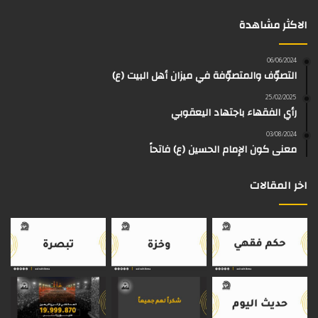
س
ت
س
ل
i
r
الاكثر مشاهدة
ب
ي
ت
ق
k
e
و
و
ق
ر
T
a
06/06/2024
التصوّف والمتصوّفة في ميزان أهل البيت (ع)
ك
ب
ر
ا
o
d
25/02/2025
رأي الفقهاء باجتهاد اليعقوبي
ا
م
k
s
03/08/2024
م
معنى كون الإمام الحسين (ع) فاتحاً
اخر المقالات