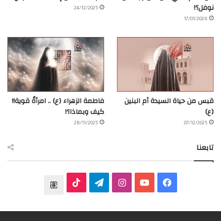
نوفل؟!
24/12/2025
17/01/2026
قبس من حياة السيدة أم البنين
فاطمة الزهراء (ع) .. امرأةٌ قوية!!
(ع)
كيف وبماذا؟!
28/11/2025
07/12/2025
تابعنا
ف
ي
ا
ت
T
ي
و
ن
ي
T
h