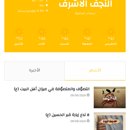
النجف الاشرف
48º - 38º
6%
4.66 كيلومتر/ساعة
سماء صافية
℃
50
℃
48
℃
46
℃
47
℃
47
الخميس
الجمعة
السبت
الأحد
الأثنين
الأشهر
الأخيرة
التصوّف والمتصوّفة في ميزان أهل البيت (ع)
06/06/2024
لا تدع زيارة قبر الحسين (ع)
08/08/2024