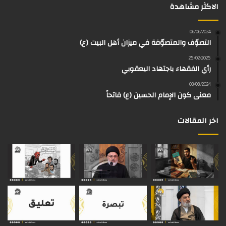
الاكثر مشاهدة
ب
ي
ت
ق
k
e
و
و
ق
ر
T
a
06/06/2024
التصوّف والمتصوّفة في ميزان أهل البيت (ع)
ك
ب
ر
ا
o
d
25/02/2025
رأي الفقهاء باجتهاد اليعقوبي
ا
م
k
s
03/08/2024
م
معنى كون الإمام الحسين (ع) فاتحاً
اخر المقالات