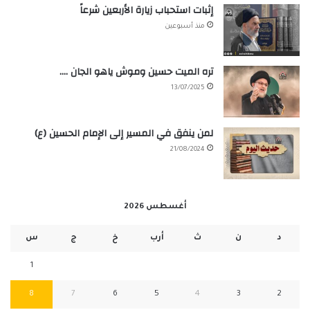
إثبات استحباب زيارة الأربعين شرعاً
منذ أسبوعين
تره الميت حسين وموش ياهو الجان ….
13/07/2025
لمن ينفق في المسير إلى الإمام الحسين (ع)
21/08/2024
أغسطس 2026
د
ن
ث
أرب
خ
ج
س
1
8
7
6
5
4
3
2