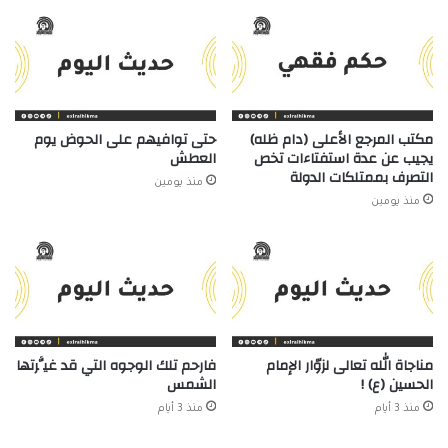
مكتب المرجع الأعلى (دام ظله)
حتى توافيهم على الحوض يوم
يجيب عن عدة استفتاءات تخص
العطش
التصرف بممتلكات الدولة
منذ يومين
منذ يومين
مناجاة الله تعالى لزوّار الإمام
فارحم تلك الوجوه التي قد غيَّرتها
الحسين (ع) !
الشمس
منذ 3 أيام
منذ 3 أيام