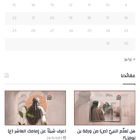
15
14
13
12
11
10
9
22
21
20
19
18
17
16
29
28
27
26
25
24
23
31
30
« يوليو
عقائدنا
هل تعلّم النبيّ (ص) من ورقة بن
اعرف شيئاً عن إمامك العاشر (ع)
نوفل؟!
24/12/2025