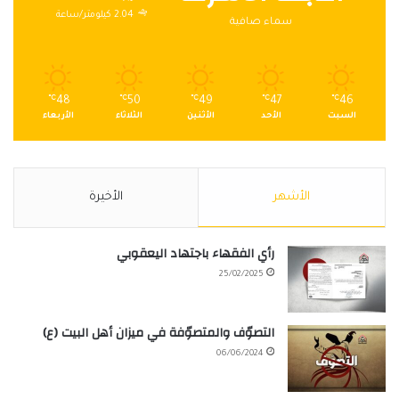
2.04 كيلومتر/ساعة
سماء صافية
℃
48
℃
50
℃
49
℃
47
℃
46
السبت
الأحد
الأثنين
الثلاثاء
الأربعاء
الأشهر
الأخيرة
رأي الفقهاء باجتهاد اليعقوبي
25/02/2025
التصوّف والمتصوّفة في ميزان أهل البيت (ع)
06/06/2024