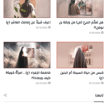
هل تعلّم النبيّ (ص) من ورقة بن
اعرف شيئاً عن إمامك العاشر (ع)
نوفل؟!
24/12/2025
17/01/2026
قبس من حياة السيدة أم البنين
فاطمة الزهراء (ع) .. امرأةٌ قوية!!
(ع)
كيف وبماذا؟!
28/11/2025
07/12/2025
تابعنا