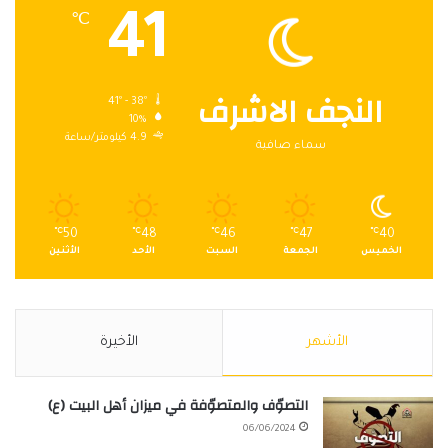
41
℃
النجف الاشرف
41º - 38º
10%
4.9 كيلومتر/ساعة
سماء صافية
℃
50
℃
48
℃
46
℃
47
℃
40
الخميس
الجمعة
السبت
الأحد
الأثنين
الأشهر
الأخيرة
التصوّف والمتصوّفة في ميزان أهل البيت (ع)
06/06/2024