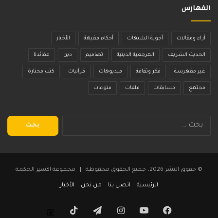
الفهارس
آراء ومقالات
أجوبة الشبهات
أحكام فقيهة
الأخبار
الحديث الشريف
المرجعية الدينية
تصاميم
دين
عقائدنا
غير مفهرسة
فكر وثقافة
فيديوهات
قرآنيات
كتب مختارة
مجتمع
مسابقات
ملفات
منوعات
البحث
عن:
© حقوق النشر 2026، جميع الحقوق محفوظة | مجموعة اكسير الحكمة
الرئيسية
اتصل بنا
من نحن
الأخبار
فيسبوك
يوتيوب
انستقرام
تيلقرام
‫TikTok
Threads