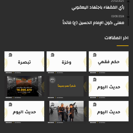
25/02/2025
رأي الفقهاء باجتهاد اليعقوبي
ا
م
k
s
03/08/2024
م
معنى كون الإمام الحسين (ع) فاتحاً
اخر المقالات