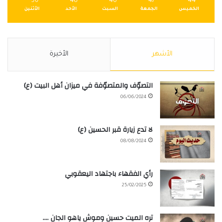
50
48
46
47
44
الخميس
الجمعة
السبت
الأحد
الأثنين
الأشهر
الأخيرة
التصوّف والمتصوّفة في ميزان أهل البيت (ع)
06/06/2024
لا تدع زيارة قبر الحسين (ع)
08/08/2024
رأي الفقهاء باجتهاد اليعقوبي
25/02/2025
تره الميت حسين وموش ياهو الجان ….