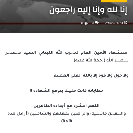
إنا لله وإنا إليه راجعون
8
0
29/09/2024
استشهاد الأمين العام لحـ.ـزب الله اللبناني السيد حـ.ـسـ.ـن
نـ.ـصـ.ـر الله (رحمة الله عليه).
ولا حول ولا قوة إلا بالله العلي العظيم
خطاباته كانت مليئة بتوقع الشهادة !!
اللهم احشره مع أجداده الطاهرين
والـ.ـعـ.ـن قاتـ.ـليه، والراضين بفعلهم والشامتين (أراذل هذه
الأمة)