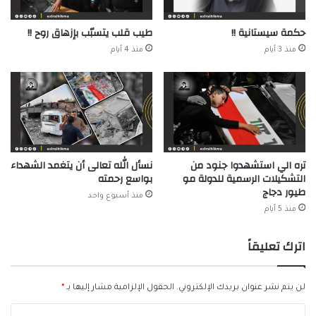
حكمة سيستانية !!
طيب قلب يتسبّب بإزهاق روح !!
منذ 3 أيام
منذ 4 أيام
تره الي استشهدوا جنود من
نسأل الله تعالى أن يتغمد الشهداء
التشكيلات الرسمية للدولة مو
بواسع رحمته
طيور دجاج
منذ أسبوع واحد
منذ 5 أيام
اترك تعليقاً
لن يتم نشر عنوان بريدك الإلكتروني.
الحقول الإلزامية مشار إليها بـ
*
ا