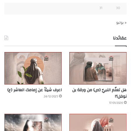
31
30
« يوليو
عقائدنا
هل تعلّم النبيّ (ص) من ورقة بن
اعرف شيئاً عن إمامك العاشر (ع)
نوفل؟!
24/12/2025
17/01/2026