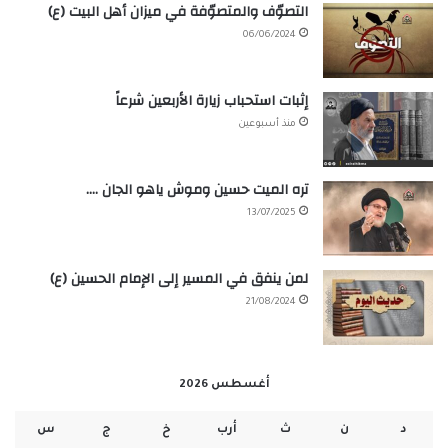
التصوّف والمتصوّفة في ميزان أهل البيت (ع)
06/06/2024
إثبات استحباب زيارة الأربعين شرعاً
منذ أسبوعين
تره الميت حسين وموش ياهو الجان ….
13/07/2025
لمن ينفق في المسير إلى الإمام الحسين (ع)
21/08/2024
أغسطس 2026
د
ن
ث
أرب
خ
ج
س