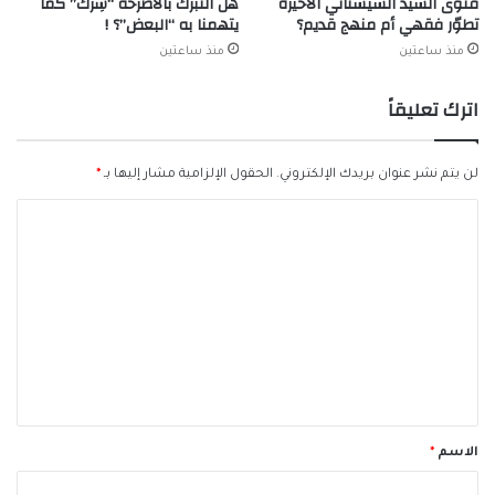
فتوى السيد السيستاني الأخيرة
هل التبرّك بالأضرحة “شِرك” كما
تطوّر فقهي أم منهج قديم؟
يتهمنا به “البعض”؟ !
منذ ساعتين
منذ ساعتين
اترك تعليقاً
لن يتم نشر عنوان بريدك الإلكتروني.
الحقول الإلزامية مشار إليها بـ
*
ا
ل
ت
ع
ل
ي
ق
*
الاسم
*