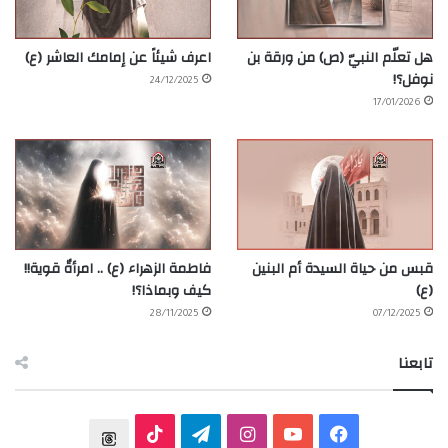
هل تعلّم النبيّ (ص) من ورقة بن
اعرف شيئاً عن إمامك العاشر (ع)
نوفل؟!
24/12/2025
17/01/2026
قبس من حياة السيدة أم البنين
فاطمة الزهراء (ع) .. امرأةٌ قوية!!
(ع)
كيف وبماذا؟!
28/11/2025
07/12/2025
تابعنا
ف
ي
ا
ت
T