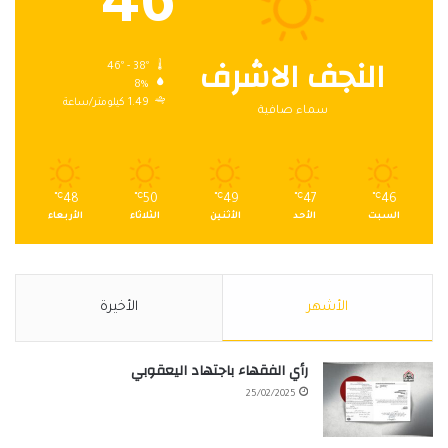
46
النجف الاشرف
46º - 38º
8%
1.49 كيلومتر/ساعة
سماء صافية
℃
48
℃
50
℃
49
℃
47
℃
46
السبت
الأحد
الأثنين
الثلاثاء
الأربعاء
الأشهر
الأخيرة
رأي الفقهاء باجتهاد اليعقوبي
25/02/2025