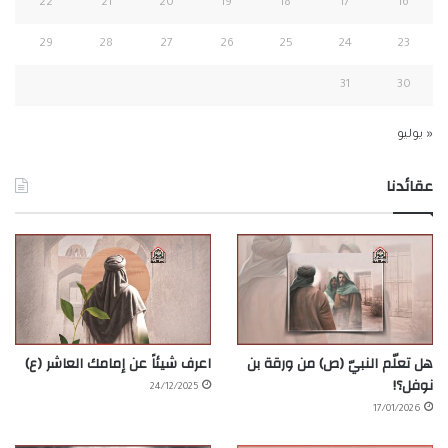
22
21
20
19
18
17
16
29
28
27
26
25
24
23
31
30
« يوليو
عقائدنا
هل تعلّم النبيّ (ص) من ورقة بن
اعرف شيئاً عن إمامك العاشر (ع)
نوفل؟!
24/12/2025
17/01/2026