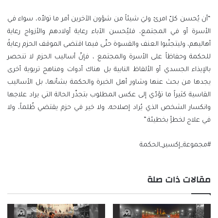
“أن يُحسن كلّ امرئ وليَ شيئاً من شؤون الآخرين أمر ما تولاّه، سواء في
الأسرة أو في المجتمع، فليُحسن الآباء رعاية أولادهم والأزواج رعاية
أهاليهم، وليتجنّبوا العنف والقسوة حتّى فيما اقتضى الموقف الحزم رعايةً
للحكمة وحفاظاً على الأسرة والمجتمع ، فإنّ أساليب الحزم لا تنحصر
بالإيذاء الجسدي أو الألفاظ النابية بل هناك أدوات ومناهج تربوية أخرى
يجدها من بحث عنها وشاور أهل الخبرة والحكمة بشأنها، بل الأساليب
القاسية كثيراً ما تؤدّي إلى عكس المطلوب بتجذّر الحالة التي يراد علاجها
وانكسار الشخص الذي يُراد إصلاحه، ولا خير في حزم يقتضي ظُلماً، ولا
في علاج لخطأٍ بخطيئة.”
#مجموعة_إكسير_الحكمة
مقالات ذات صلة