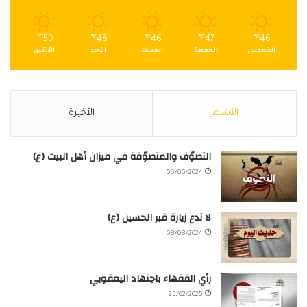
℃
50
℃
48
℃
46
℃
47
℃
46
الخميس
الجمعة
السبت
الأحد
الأثنين
الأشهر
الأخيرة
التصوّف والمتصوّفة في ميزان أهل البيت (ع)
06/06/2024
لا تدع زيارة قبر الحسين (ع)
08/08/2024
رأي الفقهاء باجتهاد اليعقوبي
25/02/2025