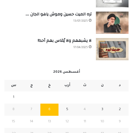
تره الميت حسين وموش ياهو الجان ….
13/07/2025
لا يشبههم ولا يُقاس بهم أحد!!
17/04/2025
أغسطس 2026
د
ن
ث
أرب
خ
ج
س
1
8
7
6
5
4
3
2
15
14
13
12
11
10
9