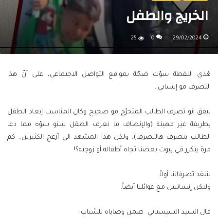
الخريج والطفل
25
0
29/02/2024
هٰذي اللقطة سوّت ضجّة بمواقع التواصل الاجتماعي، على أنّ هذا
التصرف مو إنساني..
نتفق انو تصرف الطالب المتخرّج مو صحيح وكان المناسب إبعاد الطفل
بطريقة غير مهينة (والإنصاف ما نعرف الطفل شنو سوّه مما دعا
الطالب يتصرف هالتصرف)، ولكن هذا المشهد الي أزعج الكثيرين.. كم
مرة يتكرر في بيوت بعضنا تجاه أطفاله أو زوجته؟!
لننقد تصرفاتنا أولاً
ولنكن إنسانيين مع عوائلنا أيضاً.
قال السيد السيستاني ضمن وصاياه للشباب :