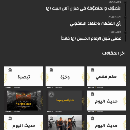
و
و
ق
ر
T
a
06/06/2024
التصوّف والمتصوّفة في ميزان أهل البيت (ع)
ك
ب
ر
ا
o
d
25/02/2025
رأي الفقهاء باجتهاد اليعقوبي
ا
م
k
s
03/08/2024
م
معنى كون الإمام الحسين (ع) فاتحاً
اخر المقالات