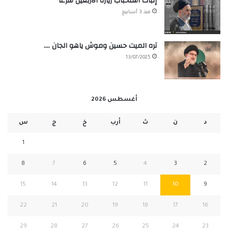
إثبات استحباب زيارة الأربعين شرعاً
منذ 3 أسابيع
تره الميت حسين وموش ياهو الجان ….
13/07/2025
أغسطس 2026
د
ن
ث
أرب
خ
ج
س
1
8
7
6
5
4
3
2
15
14
13
12
11
10
9
22
21
20
19
18
17
16
29
28
27
26
25
24
23