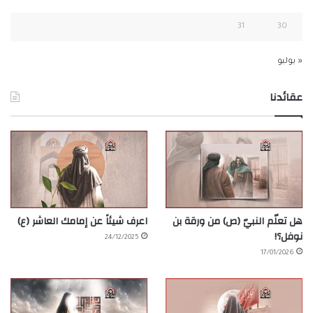
31
30
« يوليو
عقائدنا
هل تعلّم النبيّ (ص) من ورقة بن
اعرف شيئاً عن إمامك العاشر (ع)
نوفل؟!
24/12/2025
17/01/2026