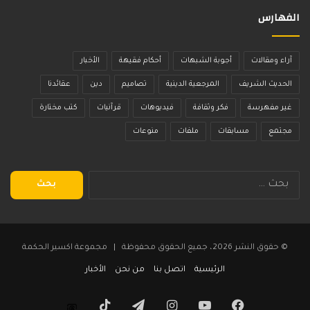
الفهارس
آراء ومقالات
أجوبة الشبهات
أحكام فقيهة
الأخبار
الحديث الشريف
المرجعية الدينية
تصاميم
دين
عقائدنا
غير مفهرسة
فكر وثقافة
فيديوهات
قرآنيات
كتب مختارة
مجتمع
مسابقات
ملفات
منوعات
البحث
عن:
© حقوق النشر 2026، جميع الحقوق محفوظة | مجموعة اكسير الحكمة
الرئيسية
اتصل بنا
من نحن
الأخبار
فيسبوك
يوتيوب
انستقرام
تيلقرام
‫TikTok
Threads