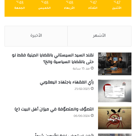
℃
48
℃
48
℃
48
℃
47
℃
47
الأثنين
الثلاثاء
الأربعاء
الخميس
الجمعة
الأشهر
الأخيرة
نقلد السيد السيستاني بالقضايا الدينية فقط لو
حتى بالقضايا السياسية والخ؟
منذ 15 ساعة
رأي الفقهاء باجتهاد اليعقوبي
25/02/2025
التصوّف والمتصوّفة في ميزان أهل البيت (ع)
06/06/2024