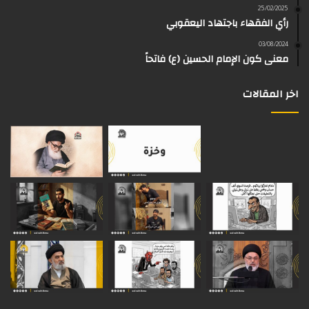
d
25/02/2025
رأي الفقهاء باجتهاد اليعقوبي
ا
م
k
s
03/08/2024
م
معنى كون الإمام الحسين (ع) فاتحاً
اخر المقالات