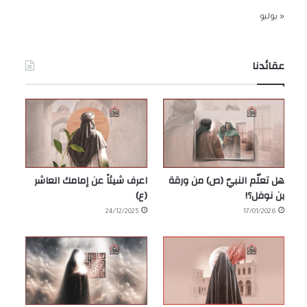
« يوليو
عقائدنا
هل تعلّم النبيّ (ص) من ورقة
اعرف شيئاً عن إمامك العاشر
بن نوفل؟!
(ع)
24/12/2025
17/01/2026