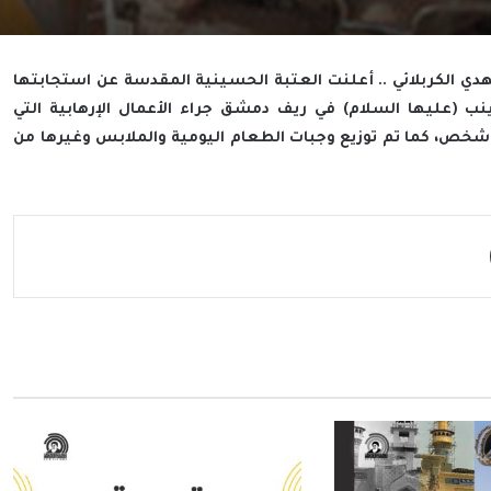
هدي الكربلائي .. أعلنت العتبة الحسينية المقدسة عن استجابتها
نب (عليها السلام) في ريف دمشق جراء الأعمال الإرهابية التي
دها مناطقهم، مبينة أنها وفرت السكن لأكثر من (2000) شخص، كما تم توزيع وجبات الطعام اليومية والملابس وغيرها من
مشاركة عبر البريد