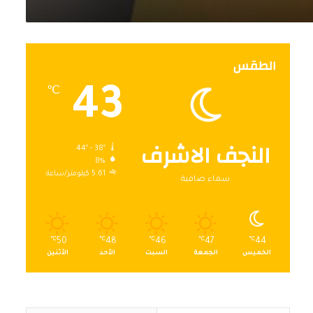
الطقس
43
℃
النجف الاشرف
44º - 38º
8%
5.61 كيلومتر/ساعة
سماء صافية
℃
50
℃
48
℃
46
℃
47
℃
44
الخميس
الجمعة
السبت
الأحد
الأثنين