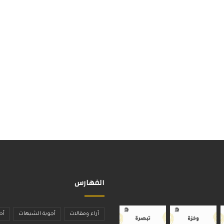
الفهارس
آراء ومقالات
أجوبة الشبهات
أح