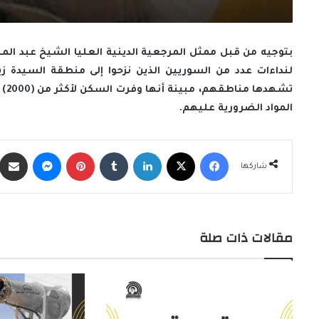
بتوجيه من قبل ممثل المرجعية الدينية العليا الشيخ عبد الم
لنداءات عدد من السوريين الذين نزحوا إلى منطقة السيدة زي
تشه
المواد الضرورية عليهم.
فيسبوك
X
لينكدإن
‏Tumblr
بينتيريست
ماسنجر
شاركها
مقالات ذات صلة