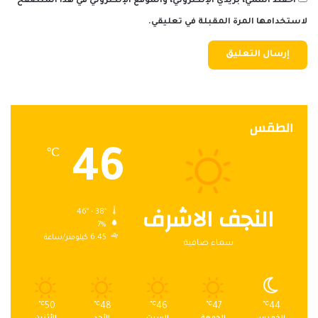
احفظ اسمي، بريدي الإلكتروني، والموقع الإلكتروني في هذا المتصفح
لاستخدامها المرة المقبلة في تعليقي.
الطقس
46
℃
النجف الاشرف
46º - 38º
7%
6.45 كيلومتر/ساعة
سماء صافية
℃
50
℃
48
℃
46
℃
47
℃
44