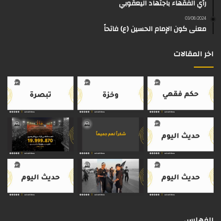
رأي الفقهاء باجتهاد اليعقوبي
ا
م
k
s
03/08/2024
م
معنى كون الإمام الحسين (ع) فاتحاً
اخر المقالات
الفهارس