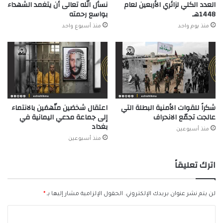
العدد الكلي لزائري الأربعين لعام
نسأل الله تعالى أن يتغمد الشهداء
1448هـ
بواسع رحمته
منذ يوم واحد
منذ أسبوع واحد
شكراً للقوات الأمنية البطلة التي
اعتقال شخصَين متّهمَين بالانتماء
عالجت تجمّع الانحراف
إلى جماعة مدعي اليمانية في
بغداد
منذ أسبوعين
منذ أسبوعين
اترك تعليقاً
لن يتم نشر عنوان بريدك الإلكتروني.
الحقول الإلزامية مشار إليها بـ
*
ا