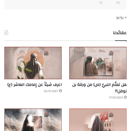
31
30
« يوليو
عقائدنا
هل تعلّم النبيّ (ص) من ورقة بن
اعرف شيئاً عن إمامك العاشر (ع)
نوفل؟!
24/12/2025
17/01/2026