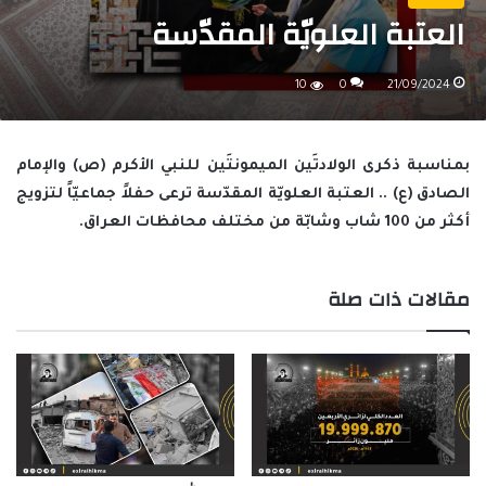
العتبة العلويّة المقدّسة
10
0
21/09/2024
بمناسبة ذكرى الولادتَين الميمونتَين للنبي الأكرم (ص) والإمام
الصادق (ع) .. العتبة العلويّة المقدّسة ترعى حفلاً جماعيّاً لتزويج
أكثر من 100 شاب وشابّة من مختلف محافظات العراق.
مقالات ذات صلة