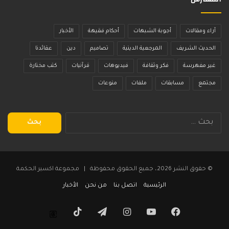
آراء ومقالات
أجوبة الشبهات
أحكام فقيهة
الأخبار
الحديث الشريف
المرجعية الدينية
تصاميم
دين
عقائدنا
غير مفهرسة
فكر وثقافة
فيديوهات
قرآنيات
كتب مختارة
مجتمع
مسابقات
ملفات
منوعات
البحث
عن:
© حقوق النشر 2026، جميع الحقوق محفوظة | مجموعة اكسير الحكمة
الرئيسية
اتصل بنا
من نحن
الأخبار
فيسبوك
يوتيوب
انستقرام
تيلقرام
‫TikTok
Threads