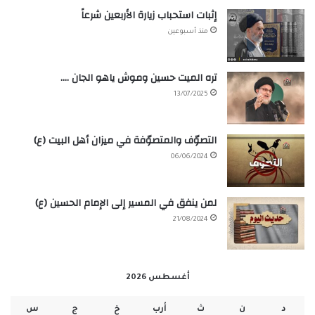
إثبات استحباب زيارة الأربعين شرعاً
منذ أسبوعين
تره الميت حسين وموش ياهو الجان ….
13/07/2025
التصوّف والمتصوّفة في ميزان أهل البيت (ع)
06/06/2024
لمن ينفق في المسير إلى الإمام الحسين (ع)
21/08/2024
أغسطس 2026
د
ن
ث
أرب
خ
ج
س