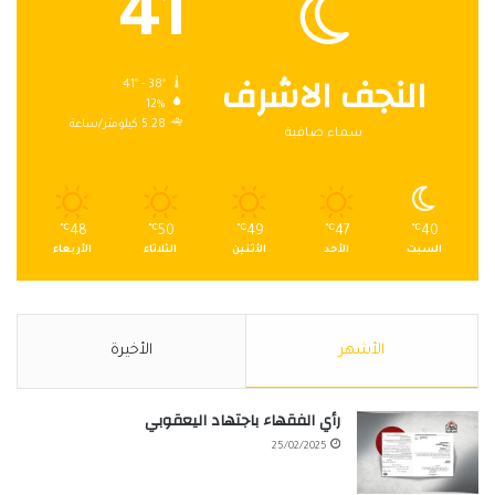
41
النجف الاشرف
41º - 38º
12%
5.28 كيلومتر/ساعة
سماء صافية
℃
48
℃
50
℃
49
℃
47
℃
40
السبت
الأحد
الأثنين
الثلاثاء
الأربعاء
الأشهر
الأخيرة
رأي الفقهاء باجتهاد اليعقوبي
25/02/2025