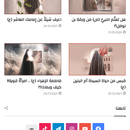
هل تعلّم النبيّ (ص) من ورقة بن
اعرف شيئاً عن إمامك العاشر (ع)
نوفل؟!
24/12/2025
17/01/2026
قبس من حياة السيدة أم البنين
فاطمة الزهراء (ع) .. امرأةٌ قوية!!
(ع)
كيف وبماذا؟!
28/11/2025
07/12/2025
تابعنا
ف
ي
ا
ت