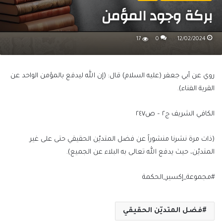
بركة وجود المؤمن
17
0
12/02/2024
روي عن أبي جعفر (عليه السلام) قال: (إن الله ليدفع بالمؤمن الواحد عن
القرية الفناء).
الكافي الشريف ج٢ – ص٢٤٧
(ذات مرة نشرنا منشوراً عن فضل المتديّن الحقيقي حتى على غير
المتديّن، حيث يدفع الله تعالى به البلاء عن الجميع).
#مجموعة_إكسير_الحكمة
فضل المتديّن الحقيقي