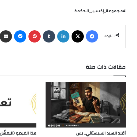
#مجموعة_إكسير_الحكمة
فيسبوك
X
لينكدإن
‏Tumblr
بينتيريست
ماسنجر
شاركها
مقالات ذات صلة
أقلد السيد السيستاني.. بس
هذا الفيديو (اليفشّل) ب