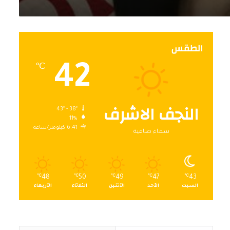
الطقس
42
℃
النجف الاشرف
43º - 38º
11%
6.41 كيلومتر/ساعة
سماء صافية
℃
48
℃
50
℃
49
℃
47
℃
43
السبت
الأحد
الأثنين
الثلاثاء
الأربعاء