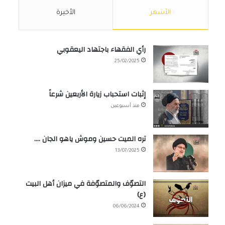
الأشهر
الأخيرة
رأي الفقهاء باجتهاد اليعقوبي
25/02/2025
إثبات استحباب زيارة الأربعين شرعاً
منذ أسبوعين
تره الميت حسين وموش ياهو الجان ….
13/07/2025
التصوّف والمتصوّفة في ميزان أهل البيت
(ع)
06/06/2024