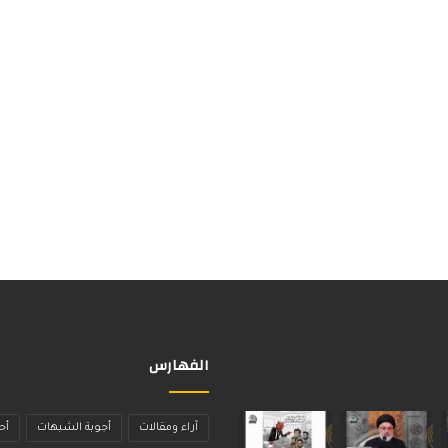
الفهارس
آراء ومقالات
أجوبة الشبهات
أح