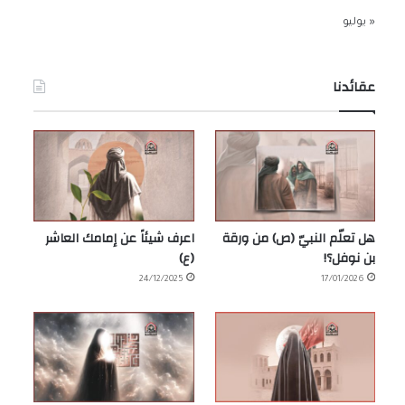
« يوليو
عقائدنا
هل تعلّم النبيّ (ص) من ورقة
اعرف شيئاً عن إمامك العاشر
بن نوفل؟!
(ع)
24/12/2025
17/01/2026