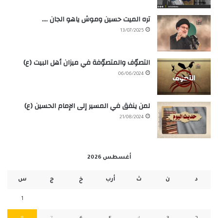
تره الميت حسين وموش ياهو الجان ….
13/07/2025
التصوّف والمتصوّفة في ميزان أهل البيت (ع)
06/06/2024
لمن ينفق في المسير إلى الإمام الحسين (ع)
21/08/2024
أغسطس 2026
د
ن
ث
أرب
خ
ج
س
1