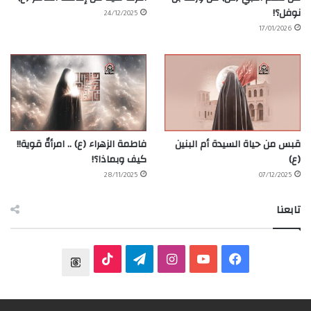
نوفل؟!
24/12/2025
17/01/2026
قبس من حياة السيدة أم البنين
فاطمة الزهراء (ع) .. امرأةٌ قوية!!
(ع)
كيف وبماذا؟!
28/11/2025
07/12/2025
تابعنا
ف
ي
ا
ت
T
ي
و
ن
ي
T
h