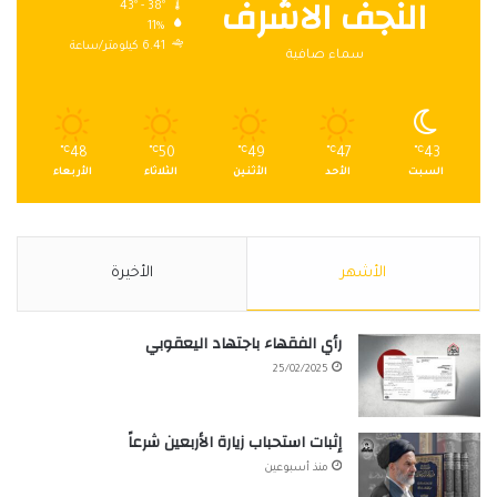
النجف الاشرف
43º - 38º
11%
6.41 كيلومتر/ساعة
سماء صافية
℃
48
℃
50
℃
49
℃
47
℃
43
السبت
الأحد
الأثنين
الثلاثاء
الأربعاء
الأشهر
الأخيرة
رأي الفقهاء باجتهاد اليعقوبي
25/02/2025
إثبات استحباب زيارة الأربعين شرعاً
منذ أسبوعين