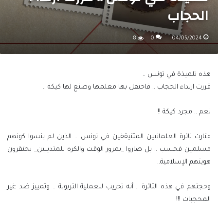
الحجاب
8
0
04/05/2024
هذه تلميذة في تونس ..
قررت ارتداء الحجاب .. فاحتفل بها معلمها وصنع لها كيكة ..
نعم .. مجرد كيكة !!
فثارت ثائرة العلمانيين المتثيقفين في تونس .. الذين لم ينسوا كونهم
مسلمين فحسب .. بل صاروا _بمرور الوقت والكره للمتدينين_ يحتقرون
هويتهم الإسلامية..
وحجتهم في هذه الثائرة .. أنه تخريب للعملية التربوية .. وتمييز ضد غير
المحجبات !!!