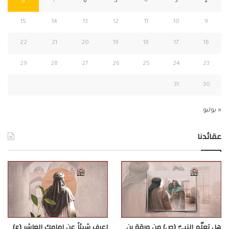
8
7
6
5
4
3
2
15
14
13
12
11
10
9
22
21
20
19
18
17
16
29
28
27
26
25
24
23
31
30
« يوليو
عقائدنا
هل تعلّم النبيّ (ص) من ورقة بن
اعرف شيئاً عن إمامك العاشر (ع)