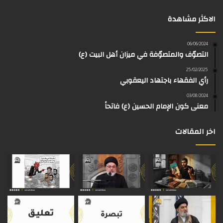
س
ت
س
ل
i
r
الاكثر مشاهدة
ب
ي
ت
ق
k
e
و
و
ق
ر
T
a
06/06/2024
التصوّف والمتصوّفة في ميزان أهل البيت (ع)
ك
ب
ر
ا
o
d
25/02/2025
رأي الفقهاء باجتهاد اليعقوبي
ا
م
k
s
03/08/2024
م
معنى كون الإمام الحسين (ع) فاتحاً
اخر المقالات