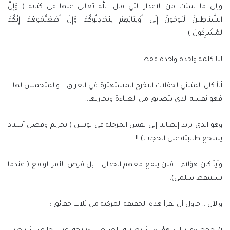
وإلى ما شئت من الاعذار التي قال الله تعالى عنها في كتابه ( وَإِنَّ
الشَّيَاطِينَ لَيُوحُونَ إِلَى أَوْلِيَائِهِمْ لِيُجَادِلُوكُمْ وَإِنْ أَطَعْتُمُوهُمْ إِنَّكُمْ
لَمُشْرِكُونَ )
لنا كلمة واحدة واحدة فقط:
أياً كان المتبني لحفلات التخرج المستهترة في العراق .. والمتحمس لها ..
فهو نفسه الذي يتضايق من العباءة ويحاربها..
وهو الذي يريد إيصالنا إلى نفس المرحلة في تونس ( تجريم وفصل أستاذ
يشجع طالبته على الحجاب) !!
وأياً كان هؤلاء .. فلن ينفع معهم الجدال .. بل فرض الأمر الواقع ( عندما
تستيقظ سلمى).
والآن .. حاول أن تقرأ هذه الحقيقة المركبة من ثلاث حقائق :