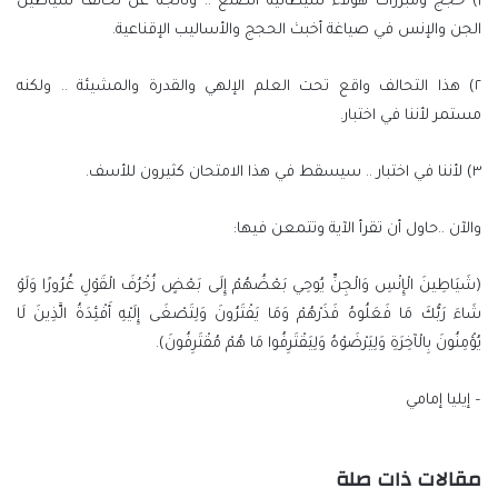
١) حجج ومبررات هؤلاء شيطانية الصنع .. وناتجة عن تحالف شياطين
الجن والإنس في صياغة أخبث الحجج والأساليب الإقناعية.
٢) هذا التحالف واقع تحت العلم الإلهي والقدرة والمشيئة .. ولكنه
مستمر لأننا في اختبار.
٣) لأننا في اختبار .. سيسقط في هذا الامتحان كثيرون للأسف.
والآن ..حاول أن تقرأ الآية وتتمعن فيها:
(شَيَاطِينَ الْإِنْسِ وَالْجِنِّ يُوحِي بَعْضُهُمْ إِلَى بَعْضٍ زُخْرُفَ الْقَوْلِ غُرُورًا وَلَوْ
شَاءَ رَبُّكَ مَا فَعَلُوهُ فَذَرْهُمْ وَمَا يَفْتَرُونَ وَلِتَصْغَى إِلَيْهِ أَفْئِدَةُ الَّذِينَ لَا
يُؤْمِنُونَ بِالْآخِرَةِ وَلِيَرْضَوْهُ وَلِيَقْتَرِفُوا مَا هُمْ مُقْتَرِفُونَ).
– إيليا إمامي
مقالات ذات صلة