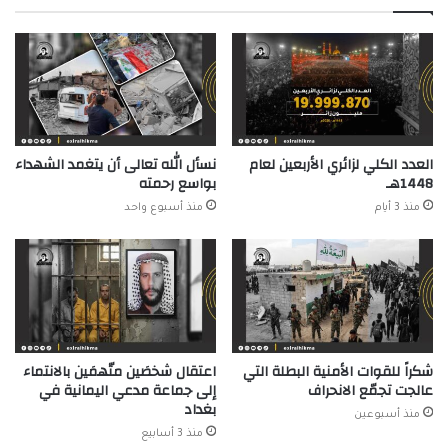
العدد الكلي لزائري الأربعين لعام
نسأل الله تعالى أن يتغمد الشهداء
1448هـ
بواسع رحمته
منذ 3 أيام
منذ أسبوع واحد
شكراً للقوات الأمنية البطلة التي
اعتقال شخصَين متّهمَين بالانتماء
عالجت تجمّع الانحراف
إلى جماعة مدعي اليمانية في
بغداد
منذ أسبوعين
منذ 3 أسابيع