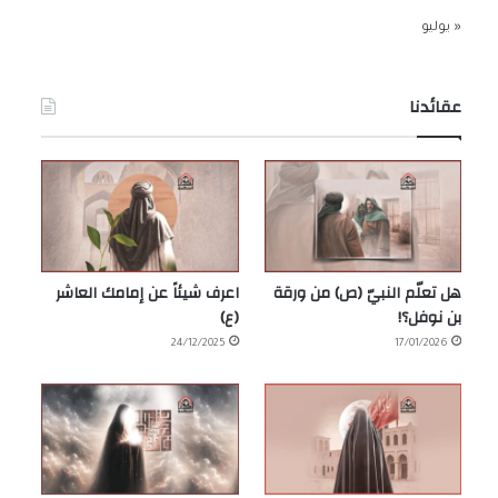
« يوليو
عقائدنا
هل تعلّم النبيّ (ص) من ورقة
اعرف شيئاً عن إمامك العاشر
بن نوفل؟!
(ع)
24/12/2025
17/01/2026