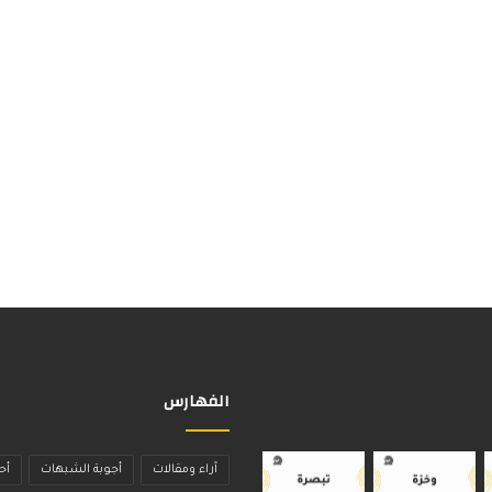
الفهارس
آراء ومقالات
أجوبة الشبهات
أح