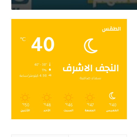
الطقس
40
℃
النجف الاشرف
40º - 38º
11%
4.98 كيلومتر/ساعة
سماء صافية
℃
50
℃
48
℃
46
℃
47
℃
40
الخميس
الجمعة
السبت
الأحد
الأثنين