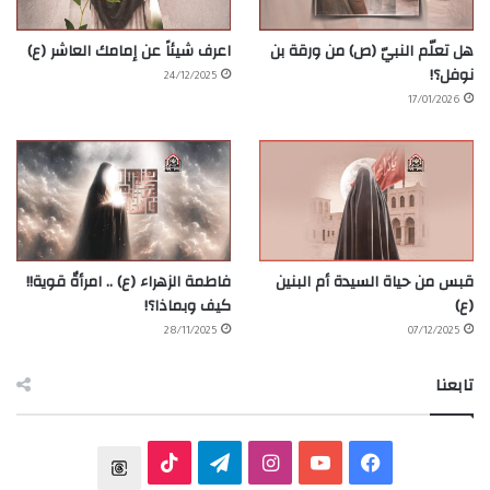
هل تعلّم النبيّ (ص) من ورقة بن
اعرف شيئاً عن إمامك العاشر (ع)
نوفل؟!
24/12/2025
17/01/2026
قبس من حياة السيدة أم البنين
فاطمة الزهراء (ع) .. امرأةٌ قوية!!
(ع)
كيف وبماذا؟!
28/11/2025
07/12/2025
تابعنا
ف
ي
ا
ت
T