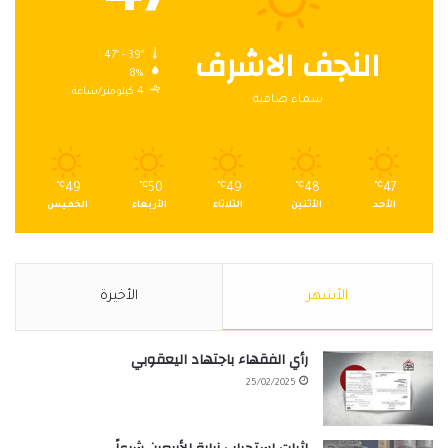
النجف الاشرف
47º - 39º
8%
4 كيلومتر/ساعة
سماء صافية
℃
49
℃
50
℃
49
℃
48
℃
47
الأحد
الأثنين
الثلاثاء
الأربعاء
الخميس
الأشهر
الأخيرة
رأي الفقهاء باجتهاد اليعقوبي
25/02/2025