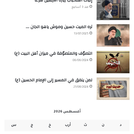
إثبات استحباب زيارة الأربعين شرعاً
منذ 3 أسابيع
تره الميت حسين وموش ياهو الجان ….
13/07/2025
التصوّف والمتصوّفة في ميزان أهل البيت (ع)
06/06/2024
لمن ينفق في المسير إلى الإمام الحسين (ع)
21/08/2024
أغسطس 2026
د
ن
ث
أرب
خ
ج
س