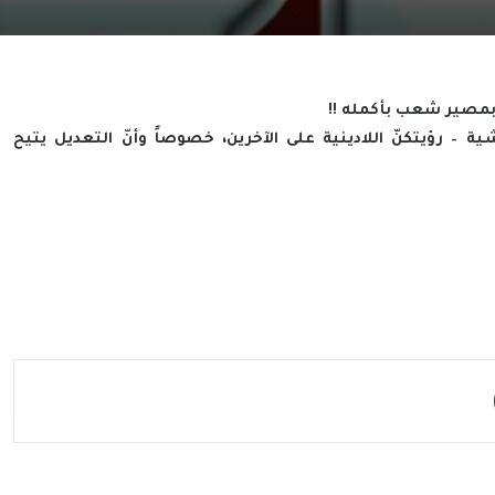
 بمصير شعب بأكمله !!
ية – رؤيتكنّ اللادينية على الآخرين، خصوصاً وأنّ التعديل يتيح
مشاركة عبر البريد