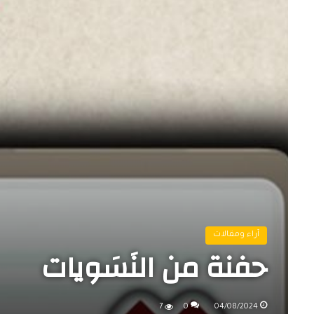
آراء ومقالات
حفنة من النَسَويات
7
0
04/08/2024