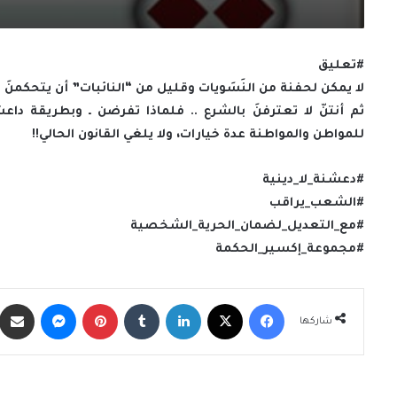
#تعليق
لا يمكن لحفنة من النَسَويات وقليل من “النائبات” أن يتحكمنَ
ثم أنتنّ لا تعترفنَ بالشرع .. فلماذا تفرضن ـ وبطريقة داعش
للمواطن والمواطنة عدة خيارات، ولا يلغي القانون الحالي!!
#دعشنة_لا_دينية
#الشعب_يراقب
#مع_التعديل_لضمان_الحرية_الشخصية
#مجموعة_إكسير_الحكمة
فيسبوك
X
لينكدإن
‏Tumblr
بينتيريست
ماسنجر
شاركها