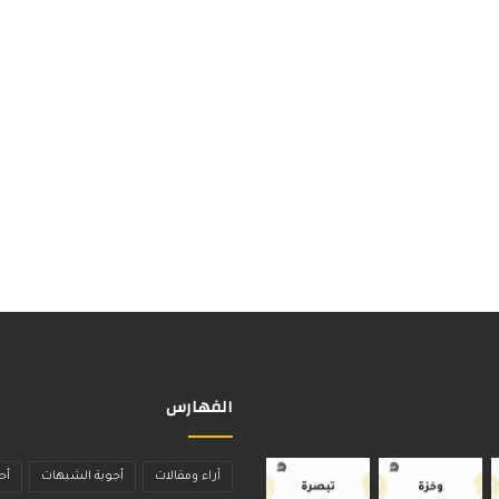
الفهارس
آراء ومقالات
أجوبة الشبهات
أح