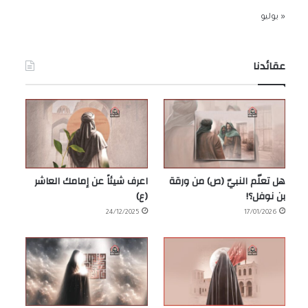
« يوليو
عقائدنا
هل تعلّم النبيّ (ص) من ورقة
اعرف شيئاً عن إمامك العاشر
بن نوفل؟!
(ع)
24/12/2025
17/01/2026