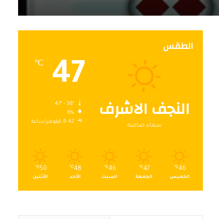
الطقس
47
℃
النجف الاشرف
47º - 38º
6%
6.42 كيلومتر/ساعة
سماء صافية
℃
50
℃
48
℃
46
℃
47
℃
46
الخميس
الجمعة
السبت
الأحد
الأثنين