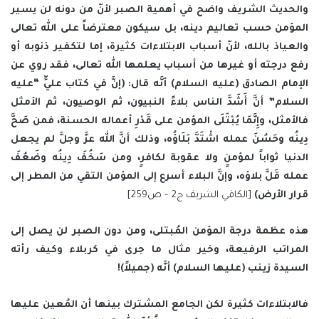
والحديث الشريف واضح في أهمية الصبر لأنّ من دونه لن يسير
المؤمن حسب تعاليم دينه، بل سيكون معترضاً على الله تعالى
والعياذ بالله، لأنّ أسباب الابتلاءات كثيرة، إما لتكفير ذنوبه أو
رفع درجته أو غيرها من أسباب يعلمها الله تعالى، فقد روي عن
الإمام الصادق (عليه السلام) أنَّه قال: (إنَّ في كتاب عليٍّ “عليه
السلام” أنَّ أَشَدَّ الناس بلاءً النبيون، ثم الوصيون، ثم الأمثل
فالأمثل، وإِنَّمَا يُبْتَلَى المؤمن على قَدْرِ أعماله الحسنة، فمن صَحَّ
دِينُه وحَسُنَ عمله اشْتَدَّ بَلَاؤُه، وذلك أنَّ الله عزَّ وجلَّ لم يجعل
الدنيا ثواباً لمؤمنٍ ولا عقوبة لكافرٍ، ومن سَخُفَ دِينُه وضَعُفَ
عمله قَلَّ بلاؤه، وإنَّ البلاء أسرع إلى المؤمن التقي من المطر إلى
قرار الأرض)
[الكافي الشريف ج2 – ص259]
هذه عظمة درجة المؤمن المُبتلى، ومن دون الصبر لن يصل إلى
المراتب الرفيعة، وخير مثال ما جرى في كربلاء وكيف رأته
السيدة زينب (عليها السلام) أنَّه (جميلاً)!
فالابتلاءات كثيرة لكن الجامع المشترك بينها أن المُعين عليها