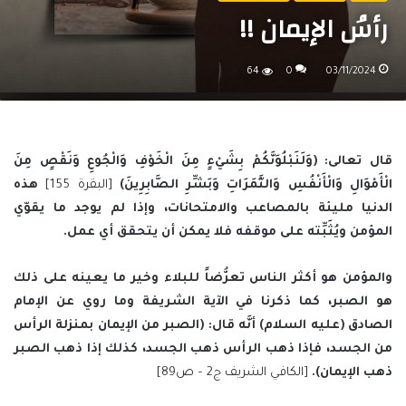
رأسُ الإيمان !!
64
0
03/11/2024
قال تعالى: (وَلَنَبْلُوَنَّكُمْ بِشَيْءٍ مِنَ الْخَوْفِ وَالْجُوعِ وَنَقْصٍ مِنَ
الْأَمْوَالِ وَالْأَنْفُسِ وَالثَّمَرَاتِ وَبَشِّرِ الصَّابِرِينَ)
[البقرة 155]
هذه
الدنيا مليئة بالمصاعب والامتحانات، وإذا لم يوجد ما يقوّي
المؤمن ويُثَبِّته على موقفه فلا يمكن أن يتحقق أي عمل.
والمؤمن هو أكثر الناس تعرُّضاً للبلاء وخير ما يعينه على ذلك
هو الصبر، كما ذكرنا في الآية الشريفة وما روي عن الإمام
الصادق (عليه السلام) أنَّه قال: (الصبر من الإيمان بمنزلة الرأس
من الجسد، فإذا ذهب الرأس ذهب الجسد، كذلك إذا ذهب الصبر
ذهب الإيمان).
[الكافي الشريف ج2 – ص89]