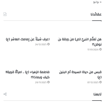
« يوليو
عقائدنا
هل تعلّم النبيّ (ص) من ورقة بن
اعرف شيئاً عن إمامك العاشر (ع)
نوفل؟!
24/12/2025
17/01/2026
قبس من حياة السيدة أم البنين
فاطمة الزهراء (ع) .. امرأةٌ قوية!!
(ع)
كيف وبماذا؟!
28/11/2025
07/12/2025
تابعنا