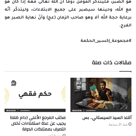
هو الصبر، فليتذكر المؤمن دوماً أنّ الله تعالى معه إذا كان هو
مع الله، وحينها سيصبر على جميع الابتلاءات، وليتذكّر أنَّه
برعاية حجة الله ألا وهو صاحب الزمان (عج) وأنّ نهاية الصبر هو
الفرج.
#مجموعة_إكسير_الحكمة
مقالات ذات صلة
أقلد السيد السيستاني.. بس
مكتب المرجع الأعلى (دام ظله)
يجيب عن عدة استفتاءات تخص
منذ 21 ساعة
التصرف بممتلكات الدولة