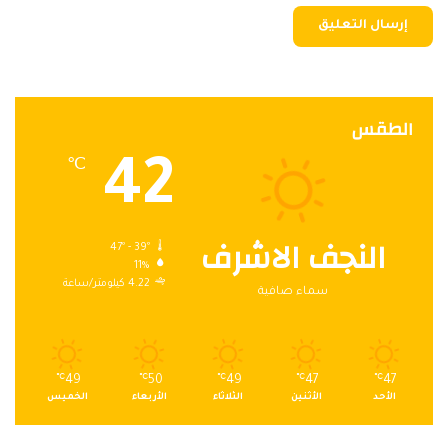
الطقس
42
℃
النجف الاشرف
47º - 39º
11%
4.22 كيلومتر/ساعة
سماء صافية
℃
49
℃
50
℃
49
℃
47
℃
47
الأحد
الأثنين
الثلاثاء
الأربعاء
الخميس