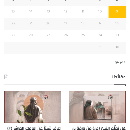
8
7
6
5
4
3
2
15
14
13
12
11
10
9
22
21
20
19
18
17
16
29
28
27
26
25
24
23
31
30
« يوليو
عقائدنا
هل تعلّم النبيّ (ص) من ورقة بن
اعرف شيئاً عن إمامك العاشر (ع)