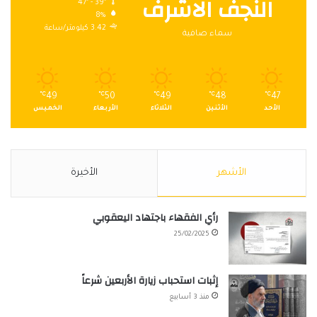
النجف الاشرف
47º - 39º
8%
3.42 كيلومتر/ساعة
سماء صافية
℃
49
℃
50
℃
49
℃
48
℃
47
الأحد
الأثنين
الثلاثاء
الأربعاء
الخميس
الأشهر
الأخيرة
رأي الفقهاء باجتهاد اليعقوبي
25/02/2025
إثبات استحباب زيارة الأربعين شرعاً
منذ 3 أسابيع