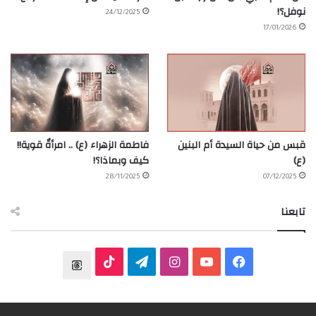
نوفل؟!
24/12/2025
17/01/2026
قبس من حياة السيدة أم البنين
فاطمة الزهراء (ع) .. امرأةٌ قوية!!
(ع)
كيف وبماذا؟!
28/11/2025
07/12/2025
تابعنا
ف
ي
ا
ت
T
ي
و
ن
ي
T
h