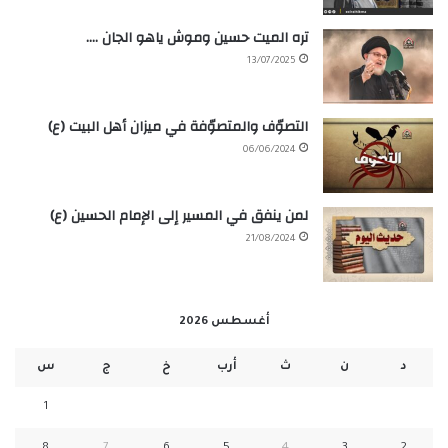
تره الميت حسين وموش ياهو الجان ….
13/07/2025
التصوّف والمتصوّفة في ميزان أهل البيت (ع)
06/06/2024
لمن ينفق في المسير إلى الإمام الحسين (ع)
21/08/2024
أغسطس 2026
د
ن
ث
أرب
خ
ج
س
1