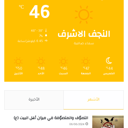
46
℃
النجف الاشرف
46º - 38º
7%
6.45 كيلومتر/ساعة
سماء صافية
℃
50
℃
48
℃
46
℃
47
℃
44
الخميس
الجمعة
السبت
الأحد
الأثنين
الأشهر
الأخيرة
التصوّف والمتصوّفة في ميزان أهل البيت (ع)
06/06/2024