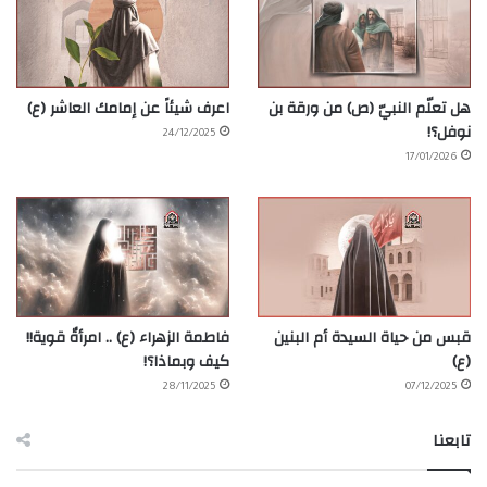
هل تعلّم النبيّ (ص) من ورقة بن
اعرف شيئاً عن إمامك العاشر (ع)
نوفل؟!
24/12/2025
17/01/2026
قبس من حياة السيدة أم البنين
فاطمة الزهراء (ع) .. امرأةٌ قوية!!
(ع)
كيف وبماذا؟!
28/11/2025
07/12/2025
تابعنا