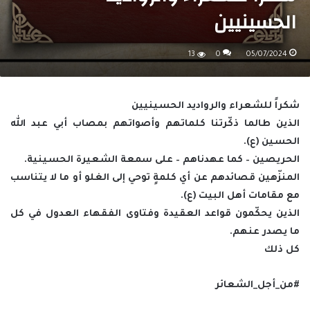
الحسينيين
13
0
05/07/2024
شكراً للشعراء والرواديد الحسينيين
الذين طالما ذكّرتنا كلماتهم وأصواتهم بمصاب أبي عبد الله
الحسين (ع).
الحريصين – كما عهدناهم – على سمعة الشعيرة الحسينية.
المنزّهين قصائدهم عن أي كلمةٍ توحي إلى الغلو أو ما لا يتناسب
مع مقامات أهل البيت (ع).
الذين يحكّمون قواعد العقيدة وفتاوى الفقهاء العدول في كل
ما يصدر عنهم.
كل ذلك
#من_أجل_الشعائر