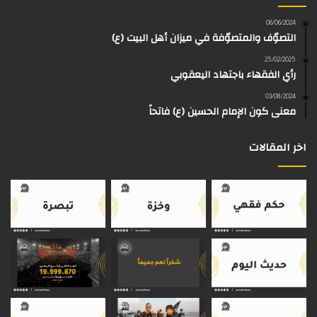
و
و
ق
ر
T
a
06/06/2024
التصوّف والمتصوّفة في ميزان أهل البيت (ع)
ك
ب
ر
ا
o
d
25/02/2025
رأي الفقهاء باجتهاد اليعقوبي
ا
م
k
s
03/08/2024
م
معنى كون الإمام الحسين (ع) فاتحاً
اخر المقالات