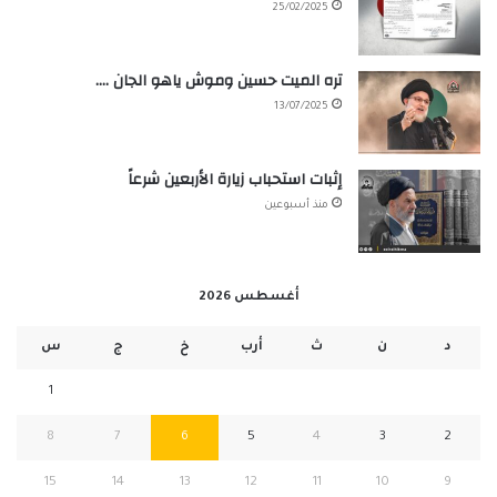
25/02/2025
تره الميت حسين وموش ياهو الجان ….
13/07/2025
إثبات استحباب زيارة الأربعين شرعاً
منذ أسبوعين
أغسطس 2026
د
ن
ث
أرب
خ
ج
س
1
8
7
6
5
4
3
2
15
14
13
12
11
10
9