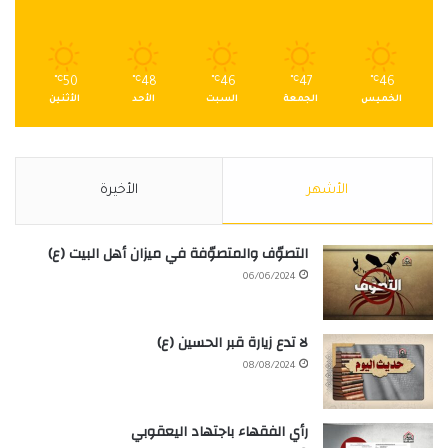
℃
50
℃
48
℃
46
℃
47
℃
46
الخميس
الجمعة
السبت
الأحد
الأثنين
الأشهر
الأخيرة
التصوّف والمتصوّفة في ميزان أهل البيت (ع)
06/06/2024
لا تدع زيارة قبر الحسين (ع)
08/08/2024
رأي الفقهاء باجتهاد اليعقوبي