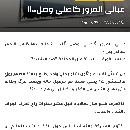
عبالي المرور گاصلي وصل…!!
7
0
11/06/2024
عبالي المرور گاصلي وصل گلت شجابه بهالظهر الاحمر
بهالدرابين ؟!
طلعت الورقات التلاثة مال الجماعة “ضد التقليد”.
من تسأل نفسك وتگول شنو يخلي واحد يطلع بتلاثة الظهر يوزع
هالمنشورات؟ يعني هسة هو مرعبل حاله ويصب عرگ وطالع
حتى يهدي الناس من الكفر والضلال الي هم عليه؟!
إذا تعرف شنو صار بهالأيام قبل عشر سنوات راح تعرف الجواب
والثمرة والغاية.
الفتوى المباركة والتفاف الناس حول الفقيه أثبت للعالم أن