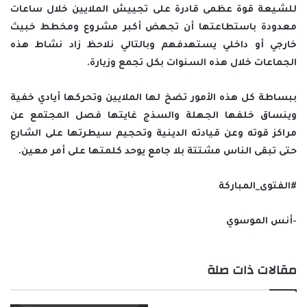
للشيعة قوة عظمى قادرة على تجييش الملايين خلال ساعات
معدودة باستطاعتها أن تجهض أكبر مشروع ومخطط خبيث
خارجي أو داخلي يستهدفهم وبالتالي نلاحظ زاد نشاط هذه
الجماعات خلال هذه السنوات بكل تجمع وزيارة.
ببساطة كل هذه الأمور تضخ لها الملايين وتحركها أيادي خفية
وينساق خلفها الجهلة والسذج غايتها فصل المجتمع عن
مراكز قوته وعن قيادته الدينية وتحجيم سيطرتها على الشارع
حتى تبقى الناس مشتتة بلا جامع يوحد كلمتها على أمر معين.
#الفتوى_المباركة
-أنس الموسوي
مقالات ذات صلة