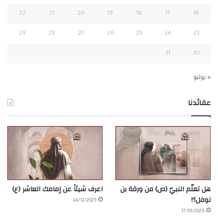
22
21
20
19
18
17
16
29
28
27
26
25
24
23
31
30
« يوليو
عقائدنا
هل تعلّم النبيّ (ص) من ورقة بن
اعرف شيئاً عن إمامك العاشر (ع)
نوفل؟!
24/12/2025
17/01/2026