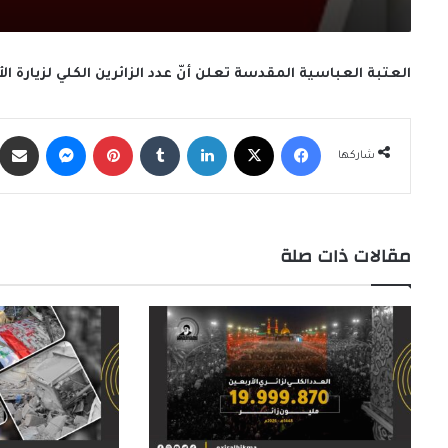
العتبة العباسية المقدسة تعلن أنّ عدد الزائرين الكلي لزيارة الأربعين 1446هـ/2024م بلغ 21.480.525 
فيسبوك
X
لينكدإن
‏Tumblr
بينتيريست
ماسنجر
شاركها
مقالات ذات صلة