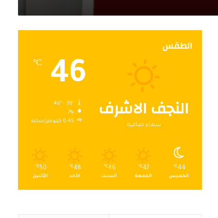
الطقس
46
℃
النجف الاشرف
46º - 38º
7%
6.45 كيلومتر/ساعة
سماء صافية
℃
50
℃
48
℃
46
℃
47
℃
44
الخميس
الجمعة
السبت
الأحد
الأثنين