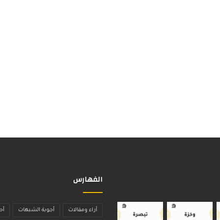
الفهارس
آراء ومقالات
أجوبة الشبهات
أح