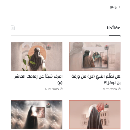
« يوليو
عقائدنا
هل تعلّم النبيّ (ص) من ورقة
اعرف شيئاً عن إمامك العاشر
بن نوفل؟!
(ع)
24/12/2025
17/01/2026