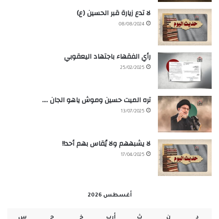
لا تدع زيارة قبر الحسين (ع)
08/08/2024
رأي الفقهاء باجتهاد اليعقوبي
25/02/2025
تره الميت حسين وموش ياهو الجان ….
13/07/2025
لا يشبههم ولا يُقاس بهم أحد!!
17/04/2025
أغسطس 2026
د
ن
ث
أرب
خ
ج
س