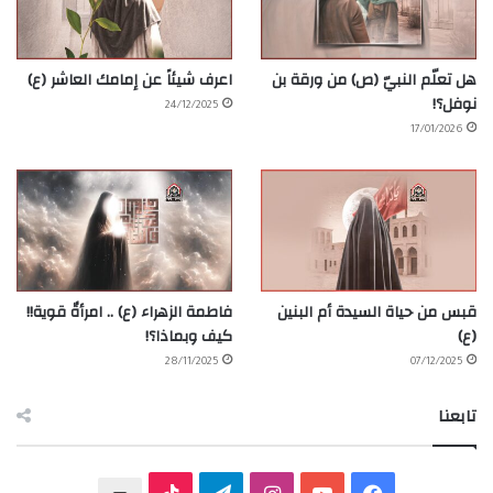
هل تعلّم النبيّ (ص) من ورقة بن
اعرف شيئاً عن إمامك العاشر (ع)
نوفل؟!
24/12/2025
17/01/2026
قبس من حياة السيدة أم البنين
فاطمة الزهراء (ع) .. امرأةٌ قوية!!
(ع)
كيف وبماذا؟!
28/11/2025
07/12/2025
تابعنا