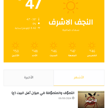
47
℃
النجف الاشرف
47º - 38º
6%
6.42 كيلومتر/ساعة
سماء صافية
℃
50
℃
48
℃
46
℃
47
℃
46
الخميس
الجمعة
السبت
الأحد
الأثنين
الأشهر
الأخيرة
التصوّف والمتصوّفة في ميزان أهل البيت (ع)
06/06/2024