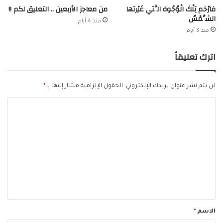
فارْحَم تِلْكَ الْوُجُوهَ الَّتي غَيْرتها
من معاجز الأربعين .. التعليق لكم !!
الشَّمْسُ
منذ 4 أيام
منذ 3 أيام
اترك تعليقاً
لن يتم نشر عنوان بريدك الإلكتروني.
الحقول الإلزامية مشار إليها بـ
*
ا
ل
ت
ع
ل
ي
ق
*
الاسم
*