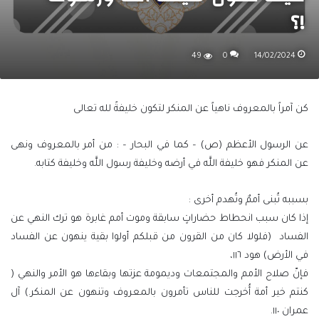
!؟
49
0
14/02/2024
كن آمراً بالمعروف ناهياً عن المنكر لتكون خليفةً لله تعالى
عن الرسول الأعظم (ص) – كما في البحار – : من أمر بالمعروف ونهى
عن المنكر فهو خليفة اللَّه في أرضه وخليفة رسول اللَّه وخليفة كتابه.
بسببه تُبنى أممٌ وتُهدم أخرى :
إذا كان سبب انحطاط حضاراتٍ سابقة وموت أمم غابرة هو ترك النهي عن
الفساد (فلولا كان من القرون من قبلكم أولوا بقية ينهون عن الفساد
في الأرض) هود ١١٦،
فإنّ صلاح الأمم والمجتمعات وديمومة عزتها وبقاءها هو الأمر والنهي (
كنتم خير أمة أُخرجت للناس تأمرون بالمعروف وتنهون عن المنكر.) آل
عمران ١١٠.