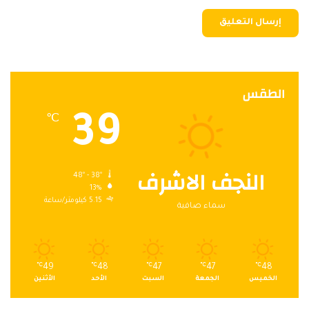
الطقس
39
℃
النجف الاشرف
48º - 38º
13%
5.15 كيلومتر/ساعة
سماء صافية
℃
49
℃
48
℃
47
℃
47
℃
48
الخميس
الجمعة
السبت
الأحد
الأثنين