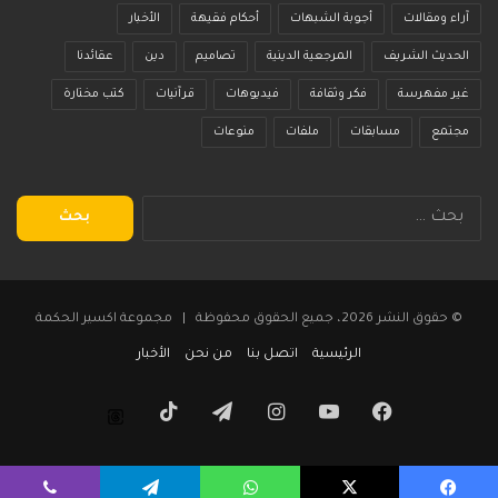
آراء ومقالات
أجوبة الشبهات
أحكام فقيهة
الأخبار
الحديث الشريف
المرجعية الدينية
تصاميم
دين
عقائدنا
غير مفهرسة
فكر وثقافة
فيديوهات
قرآنيات
كتب مختارة
مجتمع
مسابقات
ملفات
منوعات
البحث
عن:
© حقوق النشر 2026، جميع الحقوق محفوظة | مجموعة اكسير الحكمة
الرئيسية
اتصل بنا
من نحن
الأخبار
فيسبوك
يوتيوب
انستقرام
تيلقرام
‫TikTok
Threads