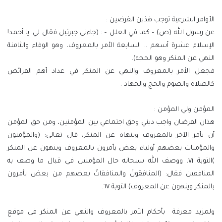
الأوامر الشرعية توجب هٰذين الفرضين :
عن رسول الله (ص) – كما في العلل – : (جاءني جبرئيل فقال لي: يا أحمد!
الإسلام عشرة أسهم .. السابعة الأمر بالمعروف، وهو الوفاء والثامنة
النهي عن المنكر وهو الحجة).
فجعل الأمر بالمعروف والنهي عن المنكر في عداد أهم الفرائض
كالصلاة والصوم والحج والجهاد .
المؤمن ولي المؤمن :
هذان الفرضان واجب ديني وحق اجتماعي بين المؤمنين، ومن حق المؤمن
أن يأمر الآخر بالمعروف وينهاه عن المنكر، قال تعالى: (والمؤمنون
والمؤمنات بعضهم أولياء بعض يأمرون بالمعروف وينهون عن المنكر
)التوبة ٧١، ووصف الله سبحانه حال المؤمنين في قبال ما وصف به
المنافقين فقال: (المنافقونَ والمنافقاتُ بعضهم من بعض يأمرون
بالمنكر وينهون عن المعروف) التوبة ٦٧.
ولمزيد معرفة بأحكام الأمر بالمعروف والنهي عن المنكر في موقع