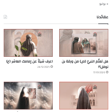
« يوليو
عقائدنا
هل تعلّم النبيّ (ص) من ورقة بن
اعرف شيئاً عن إمامك العاشر (ع)
نوفل؟!
24/12/2025
17/01/2026