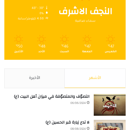
النجف الاشرف
48º - 38º
6%
4.66 كيلومتر/ساعة
سماء صافية
℃
50
℃
48
℃
46
℃
47
℃
47
الخميس
الجمعة
السبت
الأحد
الأثنين
الأشهر
الأخيرة
التصوّف والمتصوّفة في ميزان أهل البيت (ع)
06/06/2024
لا تدع زيارة قبر الحسين (ع)
08/08/2024