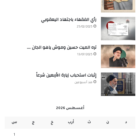
رأي الفقهاء باجتهاد اليعقوبي
25/02/2025
تره الميت حسين وموش ياهو الجان ….
13/07/2025
إثبات استحباب زيارة الأربعين شرعاً
منذ أسبوعين
أغسطس 2026
د
ن
ث
أرب
خ
ج
س
1