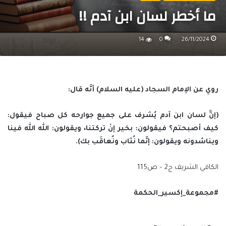
ما أخطر لسان ابن آدم !!
14
0
26/11/2024
روي عن الإمام السجاد (عليه السلام) أنَّه قال:
(إنَّ لسان ابن آدم يُشرف على جميع جوارحه كل صباح فيقول:
كيف أصبحتم؟ فيقولون: بخير إنْ تركتنا، ويقولون: الله الله فينا
ويناشدونه ويقولون: إنَّما نُثاب ونُعاقَب بك).
الكافي الشريف ج2 – ص115
#مجموعة_إكسير_الحكمة