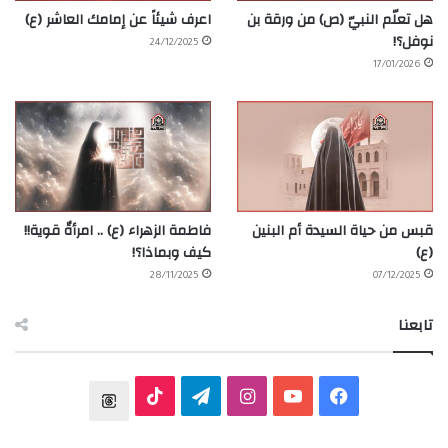
هل تعلّم النبيّ (ص) من ورقة بن
اعرف شيئاً عن إمامك العاشر (ع)
نوفل؟!
24/12/2025
17/01/2026
قبس من حياة السيدة أم البنين
فاطمة الزهراء (ع) .. امرأةٌ قوية!!
(ع)
كيف وبماذا؟!
28/11/2025
07/12/2025
تابعنا
ف
ي
ا
ت
T
ي
و
ن
ي
T
h