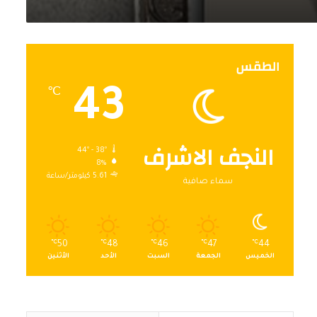
الطقس
43
℃
النجف الاشرف
44º - 38º
8%
5.61 كيلومتر/ساعة
سماء صافية
℃
50
℃
48
℃
46
℃
47
℃
44
الخميس
الجمعة
السبت
الأحد
الأثنين