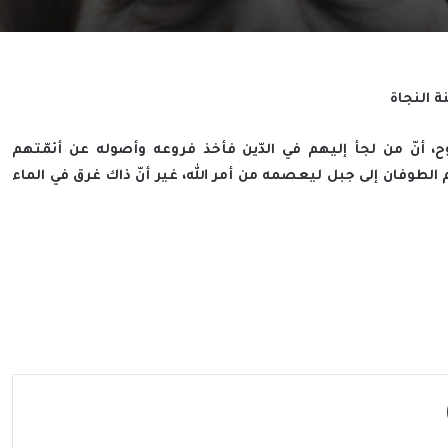
 النجاة
 أنّ من لجأ إليهم في الدّين فأخذ فروعه وأصوله عن أئمّتهم
 الطوفان إلى جبل ليعصمه من أمر الله، غير أنّ ذاك غرق في الماء
مشاركة عبر البريد