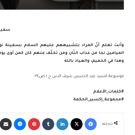
سفينة
وأنت تعلم أنّ المراد بتشبيههم عليهم السلام بسفينة نوح،
الميامين نجا من عذاب النّار، ومن تخلّف عنهم كان كمن آوى يوم
وهذا في الحميم، والعياذ بالله
موسوعة السيد عبد الحسين شرف الدين ج ١ ص٣٤
#كلمات_الأعلام
#مجموعة_إكسير_الحكمة
فيسبوك
X
لينكدإن
‏Tumblr
بينتيريست
ماسنجر
شاركها