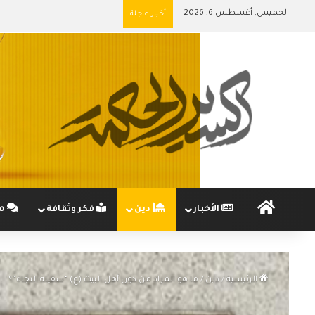
الخميس, أغسطس 6, 2026
أخبار عاجلة
الرئيسية
الأخبار
دين
فكر وثقافة
مج
الرئيسية
/
دين
/
ما هو المراد من كون أهل البيت (ع) “سفينة النجاة”؟