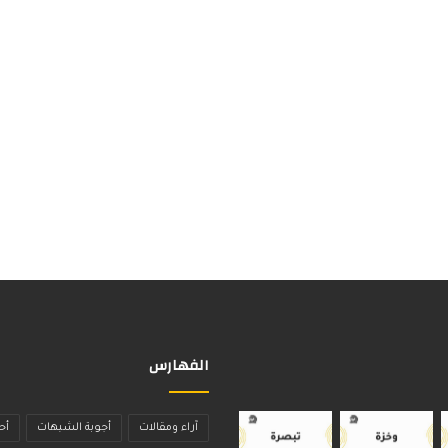
الفهارس
آراء ومقالات
أجوبة الشبهات
أح