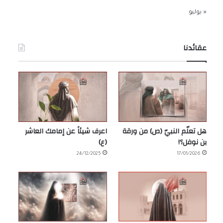
« يوليو
عقائدنا
هل تعلّم النبيّ (ص) من ورقة
اعرف شيئاً عن إمامك العاشر
بن نوفل؟!
(ع)
24/12/2025
17/01/2026