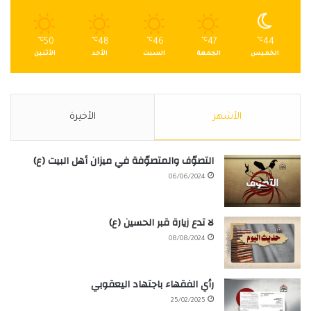
℃
50
℃
48
℃
46
℃
47
℃
44
الخميس
الجمعة
السبت
الأحد
الأثنين
الأشهر
الأخيرة
التصوّف والمتصوّفة في ميزان أهل البيت (ع)
06/06/2024
لا تدع زيارة قبر الحسين (ع)
08/08/2024
رأي الفقهاء باجتهاد اليعقوبي
25/02/2025