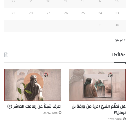
22
21
20
19
18
17
16
29
28
27
26
25
24
23
31
30
« يوليو
عقائدنا
هل تعلّم النبيّ (ص) من ورقة بن
اعرف شيئاً عن إمامك العاشر (ع)
نوفل؟!
24/12/2025
17/01/2026