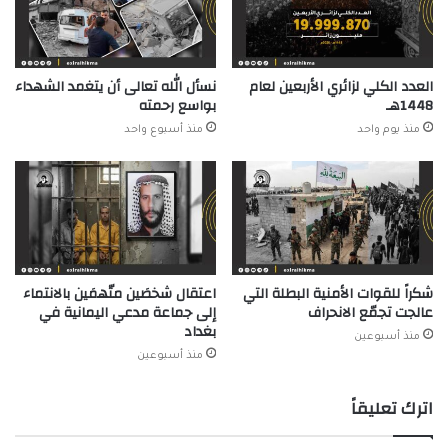
العدد الكلي لزائري الأربعين لعام
نسأل الله تعالى أن يتغمد الشهداء
1448هـ
بواسع رحمته
منذ يوم واحد
منذ أسبوع واحد
شكراً للقوات الأمنية البطلة التي
اعتقال شخصَين متّهمَين بالانتماء
عالجت تجمّع الانحراف
إلى جماعة مدعي اليمانية في
بغداد
منذ أسبوعين
منذ أسبوعين
اترك تعليقاً