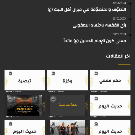
و
و
ق
ر
T
a
06/06/2024
التصوّف والمتصوّفة في ميزان أهل البيت (ع)
ك
ب
ر
ا
o
d
25/02/2025
رأي الفقهاء باجتهاد اليعقوبي
ا
م
k
s
03/08/2024
م
معنى كون الإمام الحسين (ع) فاتحاً
اخر المقالات