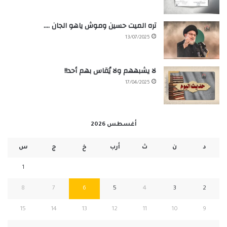
تره الميت حسين وموش ياهو الجان ….
13/07/2025
لا يشبههم ولا يُقاس بهم أحد!!
17/04/2025
أغسطس 2026
د
ن
ث
أرب
خ
ج
س
1
8
7
6
5
4
3
2
15
14
13
12
11
10
9