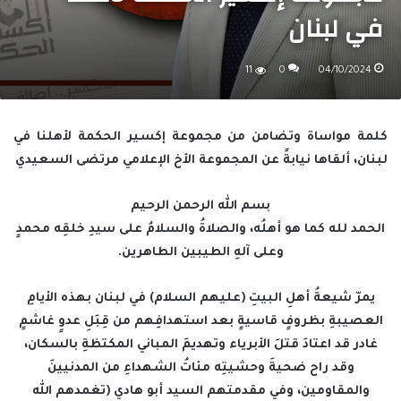
في لبنان
11
0
04/10/2024
كلمة مواساة وتضامن من مجموعة إكسير الحكمة لأهلنا في
لبنان، ألقاها نيابةً عن المجموعة الأخ الإعلامي مرتضى السعيدي
بسم الله الرحمن الرحيم
الحمد لله كما هو أهلُه، والصلاةُ والسلامُ على سيدِ خلقِه محمدٍ
وعلى آلهِ الطيبين الطاهرين.
يمرّ شيعةُ أهلِ البيتِ (عليهم السلام) في لبنان بهذه الأيامِ
العصيبةِ بظروفٍ قاسيةٍ بعد استهدافِهم من قِبَلِ عدوٍ غاشمٍ
غادر قد اعتادَ قتلَ الأبرياء وتهديمَ المباني المكتظةِ بالسكان،
وقد راح ضحيةَ وحشيتِه مئاتُ الشهداءِ من المدنيينَ
والمقاومين، وفي مقدمتهم السيد أبو هادي (تغمدهم الله