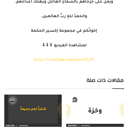
ويمنَّ على جرحاهم بالشفاءِ العاجل ويهلكَ أعداءَهم.
والحمدُ للهِ ربِّ العالمين.
إخوانُكم في مجموعة إكسير الحكمة
لمشاهدة الفيديو ⇓⇓⇓
https://t.me/Elixirofwisdom/21275
مقالات ذات صلة