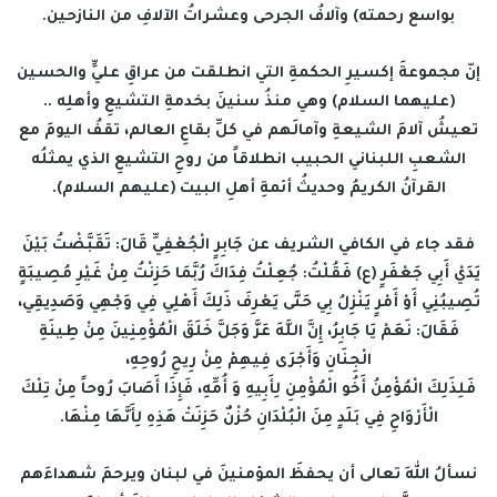
بواسع رحمته) وآلافُ الجرحى وعشراتُ الآلافِ من النازحين.
إنّ مجموعةَ إكسيرِ الحكمةِ التي انطلقت من عراقِ عليٍّ والحسين
(عليهما السلام) وهي منذُ سنينَ بخدمةِ التشيعِ وأهلِه ..
تعيشُ آلامَ الشيعةِ وآمالَهم في كلِّ بقاعِ العالم، تقفُ اليومَ مع
الشعبِ اللبناني الحبيب انطلاقاً من روحِ التشيعِ الذي يمثلُه
القرآنُ الكريمُ وحديثُ أئمةِ أهلِ البيت (عليهم السلام).
فقد جاء في الكافي الشريف عن جَابِرٍ الْجُعْفِيِّ قَالَ: تَقَبَّضْتُ بَيْنَ
يَدَيْ أَبِي جَعْفَرٍ (ع) فَقُلْتُ: جُعِلْتُ فِدَاكَ رُبَّمَا حَزِنْتُ مِنْ غَيْرِ مُصِيبَةٍ
تُصِيبُنِي أَوْ أَمْرٍ يَنْزِلُ بِي حَتَّى يَعْرِفَ ذَلِكَ أَهْلِي فِي وَجْهِي وَصَدِيقِي،
فَقَالَ: نَعَمْ يَا جَابِرُ، إِنَّ اللَّهَ عَزَّ وَجَلَّ خَلَقَ الْمُؤْمِنِينَ مِنْ طِينَةِ
الْجِنَانِ وَأَجْرَى فِيهِمْ مِنْ رِيحِ رُوحِهِ،
فَلِذَلِكَ الْمُؤْمِنُ أَخُو الْمُؤْمِنِ لِأَبِيهِ وَ أُمِّهِ، فَإِذَا أَصَابَ رُوحاً مِنْ تِلْكَ
الْأَرْوَاحِ فِي بَلَدٍ مِنَ الْبُلْدَانِ حُزْنٌ حَزِنَتْ هَذِهِ لِأَنَّهَا مِنْهَا.
نسألُ اللهَ تعالى أن يحفظَ المؤمنينَ في لبنان ويرحمَ شهداءَهم