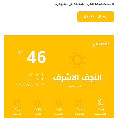
لاستخدامها المرة المقبلة في تعليقي.
الطقس
46
℃
النجف الاشرف
46º - 38º
7%
6.45 كيلومتر/ساعة
سماء صافية
℃
50
℃
48
℃
46
℃
47
℃
44
الخميس
الجمعة
السبت
الأحد
الأثنين