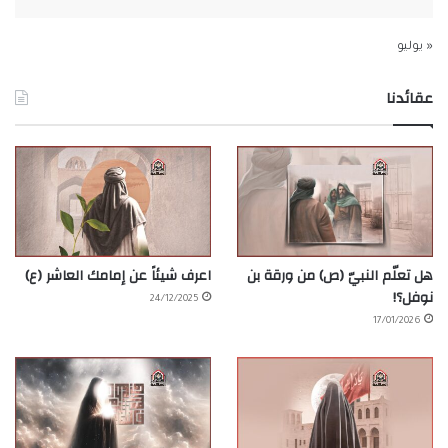
« يوليو
عقائدنا
هل تعلّم النبيّ (ص) من ورقة بن
اعرف شيئاً عن إمامك العاشر (ع)
نوفل؟!
24/12/2025
17/01/2026