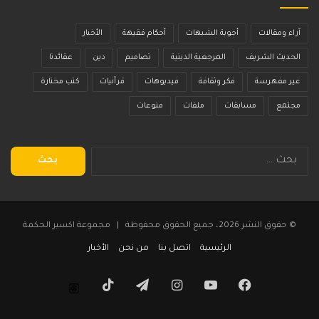
آراء ومقالات
أجوبة الشبهات
أحكام فقيهة
الأخبار
الحديث الشريف
المرجعية الدينية
تصاميم
دين
عقائدنا
غير مفهرسة
فكر وثقافة
فيديوهات
قرآنيات
كتب مختارة
مجتمع
مسابقات
ملفات
منوعات
البحث
عن:
© حقوق النشر 2026، جميع الحقوق محفوظة | مجموعة اكسير الحكمة
الرئيسية
اتصل بنا
من نحن
الأخبار
فيسبوك
يوتيوب
انستقرام
تيلقرام
‫TikTok
Threads