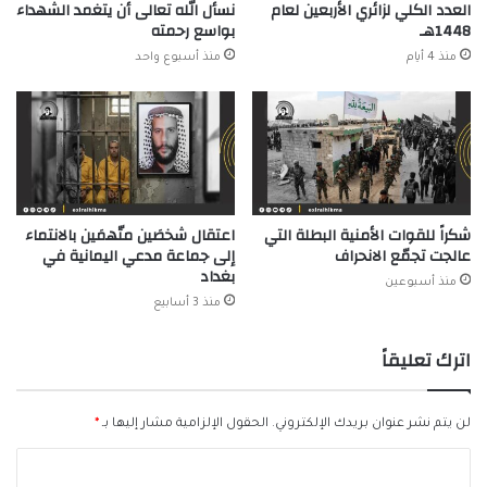
العدد الكلي لزائري الأربعين لعام
نسأل الله تعالى أن يتغمد الشهداء
1448هـ
بواسع رحمته
منذ 4 أيام
منذ أسبوع واحد
شكراً للقوات الأمنية البطلة التي
اعتقال شخصَين متّهمَين بالانتماء
عالجت تجمّع الانحراف
إلى جماعة مدعي اليمانية في
بغداد
منذ أسبوعين
منذ 3 أسابيع
اترك تعليقاً
لن يتم نشر عنوان بريدك الإلكتروني.
الحقول الإلزامية مشار إليها بـ
*
ا