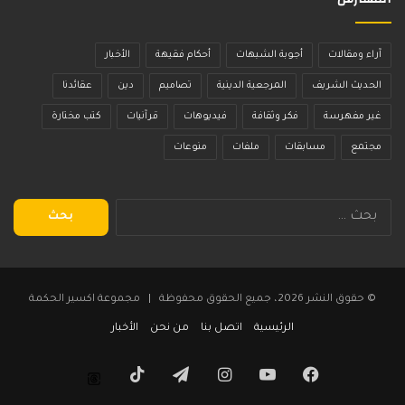
آراء ومقالات
أجوبة الشبهات
أحكام فقيهة
الأخبار
الحديث الشريف
المرجعية الدينية
تصاميم
دين
عقائدنا
غير مفهرسة
فكر وثقافة
فيديوهات
قرآنيات
كتب مختارة
مجتمع
مسابقات
ملفات
منوعات
البحث
عن:
© حقوق النشر 2026، جميع الحقوق محفوظة | مجموعة اكسير الحكمة
الرئيسية
اتصل بنا
من نحن
الأخبار
فيسبوك
يوتيوب
انستقرام
تيلقرام
‫TikTok
Threads