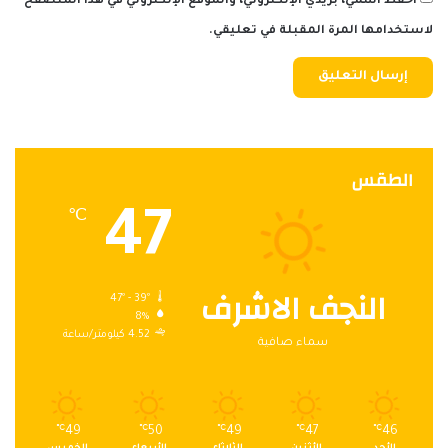
احفظ اسمي، بريدي الإلكتروني، والموقع الإلكتروني في هذا المتصفح
لاستخدامها المرة المقبلة في تعليقي.
الطقس
47
℃
النجف الاشرف
47º - 39º
8%
4.52 كيلومتر/ساعة
سماء صافية
℃
49
℃
50
℃
49
℃
47
℃
46