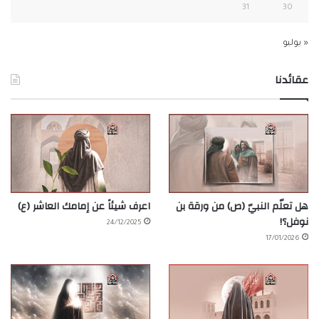
31
30
« يوليو
عقائدنا
هل تعلّم النبيّ (ص) من ورقة بن
اعرف شيئاً عن إمامك العاشر (ع)
نوفل؟!
24/12/2025
17/01/2026