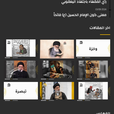
رأي الفقهاء باجتهاد اليعقوبي
ا
م
k
s
03/08/2024
م
معنى كون الإمام الحسين (ع) فاتحاً
اخر المقالات
الفهارس